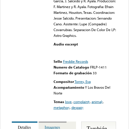
Garcia, J. Salcedo y R. Ayala. Produccion:
F. Martinez y R. Ayala. Fotografia: Efrain
Martinez, Houston, Texas. Coordinacion:
Jesse Salcido. Presentacion: Servando
Cano. Asistente: Lupe (Compadre)
Covarrubias. Separacion De Color De LP:
Astro Graphics.
Audio excerpt
Error loading media: File
could not be played
Sello
Freddie Records
Numero de Catalogo
FRLP-1411
Formato de grabación
33
Compositor
Torres, Eva
Acompañamiento
Y Los Bravos Del
Norte
Temas
love
,
complaint;
,
animal;
,
metaphor;
,
despair;
También
Detalles
Imagenes