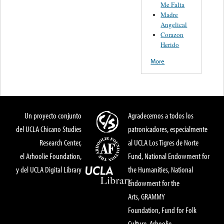
Me Falta
Madre
Angelical
Corazon
Herido
More
Un proyecto conjunto
Agradecemos a todos los
del UCLA Chicano Studies
patronicadores, especialmente
Research Center,
al UCLA Los Tigres de Norte
el Arhoolie Foundation,
Fund, National Endowment for
y del UCLA Digital Library
the Humanities, National
Endowment for the
Arts, GRAMMY
Foundation, Fund for Folk
Culture, Arhoolie