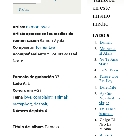
en este
Notas
mismo
medio
Artista
Ramon Ayala
Artista aparece en los medios de
LADO A
comunicación
Ramón Ayala
Damelo
1.
Compositor
Torres, Eva
Me Partes
2.
El Alma
Acompañamiento
Y Los Bravos Del
Yo Te Amo
3.
Norte
Maria
Te Vi Pasar
4.
Parece Que
Formato de grabación
33
5.
Fue Hoy
Lado A:
b
Dale Dale
1.
Condición:
VG+
Ay Que
2.
Tema
love
,
complaint;
,
animal;
,
Pegarle A La
Mujer
metaphor;
,
despair;
De Ti Me
3.
Número de pista
4
Acuerdo
Colgo El
4.
Pico La
Título del álbum
Damelo
Paloma
Amor Y
5.