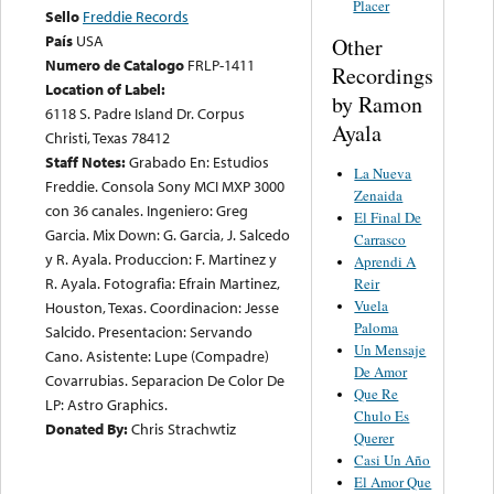
Placer
Sello
Freddie Records
País
USA
Other
Numero de Catalogo
FRLP-1411
Recordings
Location of Label:
by Ramon
6118 S. Padre Island Dr. Corpus
Ayala
Christi, Texas 78412
Staff Notes:
Grabado En: Estudios
La Nueva
Freddie. Consola Sony MCI MXP 3000
Zenaida
con 36 canales. Ingeniero: Greg
El Final De
Garcia. Mix Down: G. Garcia, J. Salcedo
Carrasco
y R. Ayala. Produccion: F. Martinez y
Aprendi A
R. Ayala. Fotografia: Efrain Martinez,
Reir
Vuela
Houston, Texas. Coordinacion: Jesse
Paloma
Salcido. Presentacion: Servando
Un Mensaje
Cano. Asistente: Lupe (Compadre)
De Amor
Covarrubias. Separacion De Color De
Que Re
LP: Astro Graphics.
Chulo Es
Donated By:
Chris Strachwtiz
Querer
Casi Un Año
El Amor Que