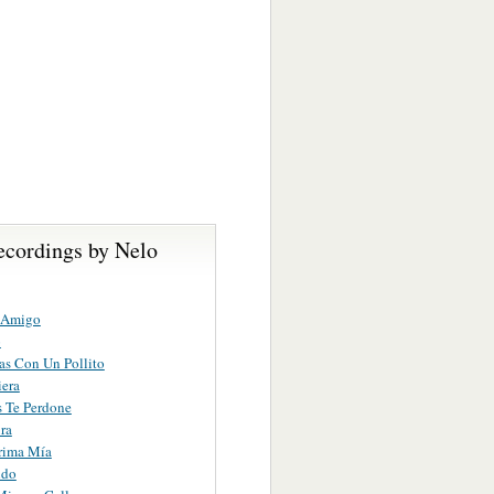
ecordings by Nelo
 Amigo
o
s Con Un Pollito
era
 Te Perdone
ra
rima Mía
ndo