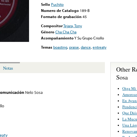
Sello
Puchito
Numero de Catalogo
189-B
Formato de grabación
45
Compositor
Tejara, Tony
Género
Cha Cha Cha
Acompañamiento
Y Su Grupo Criollo
Temas
boasting
,
praise
,
dance
,
entreaty
Other R
Notas
Sosa
Oiga Mi
 comunicación
Nelo Sosa
Amoros
En Ayuna
llo
Pendenci
Que Diós
La Mucu
Una Lág
Renova
eaty