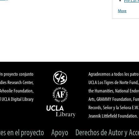
Por Las 
More
Un proyecto conjunto
Agradecemos a todos los patro
dies Research Center,
UCLA Los Tigres de Norte Fund
 Arhoolie Foundation,
the Humanities, National End
l UCLA Digital Library
Arts, GRAMMY Foundation, Fund
Records, Señor y la Señora E.W. 
Jeannik Littlefield Foundation.
tes en el proyecto
Apoyo
Derechos de Autor y Acc