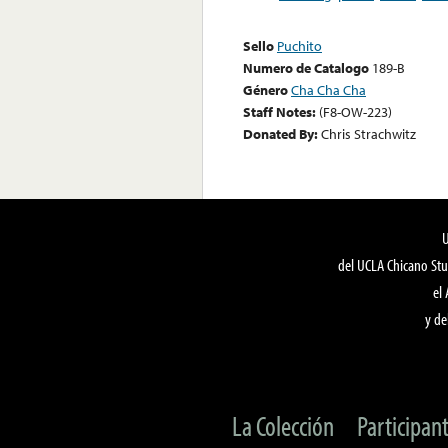
Sello
Puchito
Numero de Catalogo
189-B
Género
Cha Cha Cha
Staff Notes:
(F8-OW-223)
Donated By:
Chris Strachwitz
del UCLA Chicano Stu
el
y de
La Colección
Participan