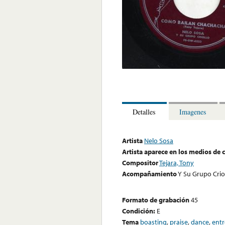
Detalles
Imagenes
Artista
Nelo Sosa
Artista aparece en los medios de
Compositor
Tejara, Tony
Acompañamiento
Y Su Grupo Crio
Formato de grabación
45
Condición:
E
Tema
boasting
,
praise
,
dance
,
entr