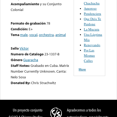
Chachacha
Acompañamiento
y su Conjunto
Amoroso
Colonial
Pendenciera
Que Diós Te
Formato de grabación
78
Perdone
Condición:
E+
La Mucura
Una Lágrima
Tema
male
,
vocal
,
orchestra
,
animal
Mía
Renovando
Sello
Victor
Por Las
Numero de Catalogo
23-1337-B
Mismas
Género
Guaracha
Calles
Staff Notes:
Grabado en Cuba. Matrix
More
Number Currently Unknown. Canta:
Nelo Sosa
Donated By:
Chris Strachwitz
Un proyecto conjunto
Agradecemos a todos los
del UCLA Chicano Studies
patronicadores, especialmente