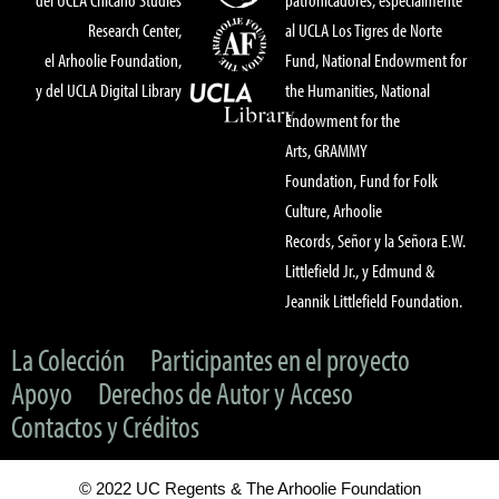
Research Center,
al UCLA Los Tigres de Norte
el Arhoolie Foundation,
Fund, National Endowment for
y del UCLA Digital Library
the Humanities, National
Endowment for the
Arts, GRAMMY
Foundation, Fund for Folk
Culture, Arhoolie
Records, Señor y la Señora E.W.
Littlefield Jr., y Edmund &
Jeannik Littlefield Foundation.
La Colección
Participantes en el proyecto
Apoyo
Derechos de Autor y Acceso
Contactos y Créditos
© 2022 UC Regents & The Arhoolie Foundation