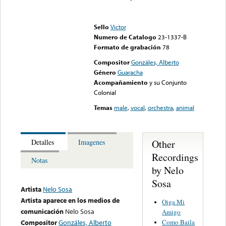
Error loading media: File
could not be played
Sello
Victor
Numero de Catalogo
23-1337-B
Formato de grabación
78
Compositor
Gonzáles, Alberto
Género
Guaracha
Acompañamiento
y su Conjunto
Colonial
Temas
male
,
vocal
,
orchestra
,
animal
Other
Detalles
Imagenes
Recordings
Notas
by Nelo
Sosa
Artista
Nelo Sosa
Artista aparece en los medios de
Oiga Mi
comunicación
Nelo Sosa
Amigo
Como Baila
Compositor
Gonzáles, Alberto