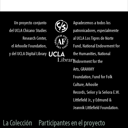
Un proyecto conjunto
Agradecemos a todos los
del UCLA Chicano Studies
patronicadores, especialmente
Research Center,
al UCLA Los Tigres de Norte
el Arhoolie Foundation,
Fund, National Endowment for
y del UCLA Digital Library
the Humanities, National
Endowment for the
Arts, GRAMMY
Foundation, Fund for Folk
Culture, Arhoolie
Records, Señor y la Señora E.W.
Littlefield Jr., y Edmund &
Jeannik Littlefield Foundation.
La Colección
Participantes en el proyecto