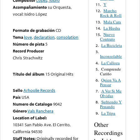
Compositor
López, Isidro
Y
11.
Acompañamiento
su Orquesta,
Marcho
12.
vocal: Isidro López
Rock & Roll
Mala Cara
13.
La Hiedra
14.
Formato de grabación
CD
Nuevo
15.
Tema
love
,
declaration
,
consolation
Contrato
Número de pista
5
La Bicicleta
2.
Record Producer
3.
Inconsolable
Chris Strachwitz
La Calloza
4.
Comprende
5.
Cariño
Título del álbum
15 Original Hits
Quien Va A
6.
Pensar
Sello
Arhoolie Records
A Ver Si Me
7.
Olvidas
País
USA
Sufriendo Y
8.
Numero de Catalogo
9042
Penando
Género
Vals Ranchera
La Tripa
9.
Location of Label:
Other
10341 San Pablo Ave. El Cerrito,
Recordings
California 94530
Staff Notes:
Originally recorded for