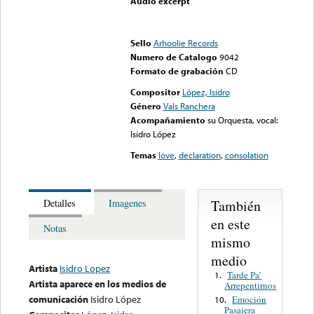
Audio excerpt
Error loading media: File
could not be played
Sello
Arhoolie Records
Numero de Catalogo
9042
Formato de grabación
CD
Compositor
López, Isidro
Género
Vals Ranchera
Acompañamiento
su Orquesta, vocal:
Isidro López
Temas
love
,
declaration
,
consolation
También
Detalles
Imagenes
en este
Notas
mismo
medio
Artista
Isidro Lopez
Tarde Pa’
1.
Artista aparece en los medios de
Arrepentirnos
comunicación
Isidro López
Emoción
10.
Pasajera