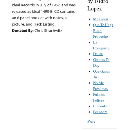
by Isidro
Ideal Records in July of 1957, and was
Lopez
released as Ideal 1490-B. CD contains
an 8 panel booklet with notes, a
Me Piden
picture, and Track Listing.
Qué Te Haga
Donated By:
Chris Strachwitz
Buen
Provecho
La
Conquista
Delita
Gracias Te
Doy
Que Ganas
Tu
No Me
Presumas
Fuimos
Felices
El Control
Pecadora
More