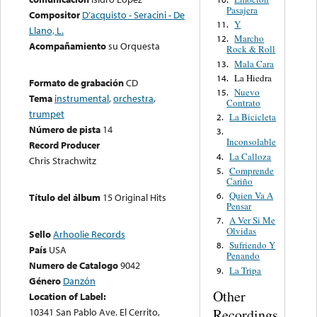
Pasajera
Compositor
D’acquisto - Seracini - De
Y
11.
Llano, L.
Marcho
12.
Acompañamiento
su Orquesta
Rock & Roll
Mala Cara
13.
La Hiedra
14.
Formato de grabación
CD
Nuevo
15.
Tema
instrumental
,
orchestra
,
Contrato
trumpet
La Bicicleta
2.
Número de pista
14
3.
Inconsolable
Record Producer
La Calloza
4.
Chris Strachwitz
Comprende
5.
Cariño
Quien Va A
6.
Título del álbum
15 Original Hits
Pensar
A Ver Si Me
7.
Olvidas
Sello
Arhoolie Records
Sufriendo Y
8.
País
USA
Penando
Numero de Catalogo
9042
La Tripa
9.
Género
Danzón
Other
Location of Label:
Recordings
10341 San Pablo Ave. El Cerrito,