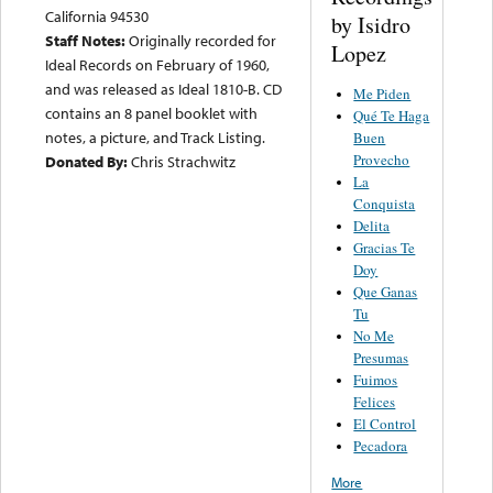
California 94530
by Isidro
Staff Notes:
Originally recorded for
Lopez
Ideal Records on February of 1960,
and was released as Ideal 1810-B. CD
Me Piden
contains an 8 panel booklet with
Qué Te Haga
notes, a picture, and Track Listing.
Buen
Provecho
Donated By:
Chris Strachwitz
La
Conquista
Delita
Gracias Te
Doy
Que Ganas
Tu
No Me
Presumas
Fuimos
Felices
El Control
Pecadora
More