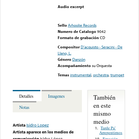
Audio excerpt
Error loading media: File
could not be played
Sello
Arhoolie Records
Numero de Catalogo
9042
Formato de grabación
CD
Compositor
D’acquisto - Seracini - De
Llano, L.
Género
Danzón
Acompañamiento
su Orquesta
Temas
instrumental
,
orchestra
,
trumpet
También
Detalles
Imagenes
en este
Notas
mismo
medio
Artista
Isidro Lopez
Tarde Pa’
1.
Artista aparece en los medios de
Arrepentirnos
comunicación
Isidro López
Emoción
10.