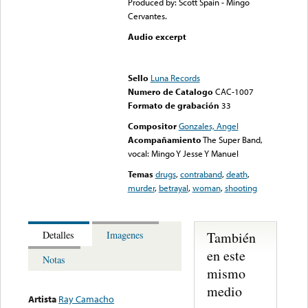
Produced by: Scott Spain - Mingo
Cervantes.
Audio excerpt
Error loading media: File
could not be played
Sello
Luna Records
Numero de Catalogo
CAC-1007
Formato de grabación
33
Compositor
Gonzales, Angel
Acompañamiento
The Super Band,
vocal: Mingo Y Jesse Y Manuel
Temas
drugs
,
contraband
,
death
,
murder
,
betrayal
,
woman
,
shooting
También
Detalles
Imagenes
en este
Notas
mismo
medio
Artista
Ray Camacho