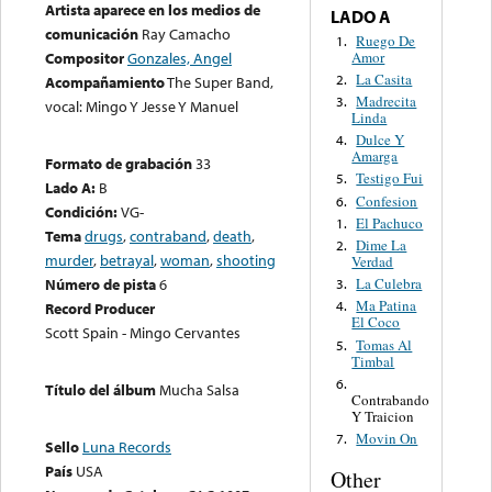
Artista aparece en los medios de
LADO A
comunicación
Ray Camacho
Ruego De
1.
Amor
Compositor
Gonzales, Angel
La Casita
2.
Acompañamiento
The Super Band,
Madrecita
3.
vocal: Mingo Y Jesse Y Manuel
Linda
Dulce Y
4.
Amarga
Formato de grabación
33
Testigo Fui
5.
Lado A:
B
Confesion
6.
Condición:
VG-
El Pachuco
1.
Tema
drugs
,
contraband
,
death
,
Dime La
2.
murder
,
betrayal
,
woman
,
shooting
Verdad
La Culebra
Número de pista
6
3.
Ma Patina
4.
Record Producer
El Coco
Scott Spain - Mingo Cervantes
Tomas Al
5.
Timbal
6.
Título del álbum
Mucha Salsa
Contrabando
Y Traicion
Movin On
7.
Sello
Luna Records
País
USA
Other