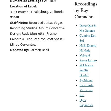
Numero de Catalogo
CAC-1007
Recordings
Location of Label:
by Ray
434 Center St. Healdsburg, California
Camacho
95448
Staff Notes:
Recorded at: Las Vegas
Dime Que Si
Recording Studios. Album Concept &
Me Quieres
Design: Rudy Murrietta - Fresno,
Cumbia Del
California. Produced by: Scott Spain -
Sol
Mingo Cervantes.
Ni El Dinero
Donated By:
Carmen Beall
Ni Nada
Volveré
Savor Latino
Si Llegara
Ser Tu
Dueño
Ay Mama
Esta Tarde
Vi Llover
Rie
Ojos
Españoles