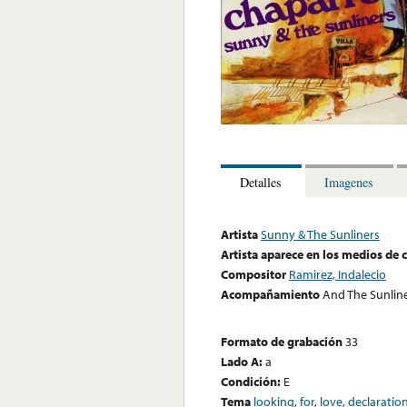
Detalles
Imagenes
Artista
Sunny & The Sunliners
Artista aparece en los medios de
Compositor
Ramirez, Indalecio
Acompañamiento
And The Sunlin
Formato de grabación
33
Lado A:
a
Condición:
E
Tema
looking
,
for
,
love
,
declaratio