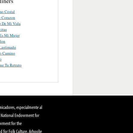
liners
mo Costal
e Corazon
o De Mi Vida
citas
Es Mi Mujer
lon
 Lastimado
o Camino
o
ue Tu Retrato
nicadores, especialmente al
, National Endowment for
owment for the
 for Folk Culture, Arhoolie