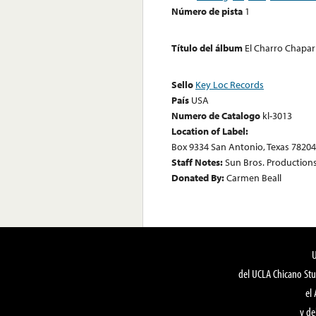
Número de pista
1
Título del álbum
El Charro Chapar
Sello
Key Loc Records
País
USA
Numero de Catalogo
kl-3013
Location of Label:
Box 9334 San Antonio, Texas 78204
Staff Notes:
Sun Bros. Productions
Donated By:
Carmen Beall
del UCLA Chicano Stu
el
y de