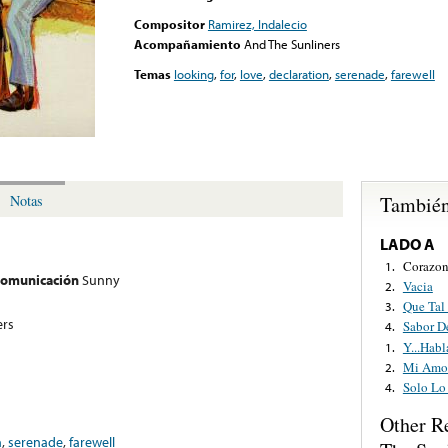
Compositor
Ramirez, Indalecio
Acompañamiento
And The Sunliners
Temas
looking
,
for
,
love
,
declaration
,
serenade
,
farewell
También
Notas
LADO A
Corazon
1.
 comunicación
Sunny
Vacia
2.
Que Tal 
3.
ers
Sabor D
4.
Y...Hab
1.
Mi Amor
2.
Solo Lo
4.
Other R
n
,
serenade
,
farewell