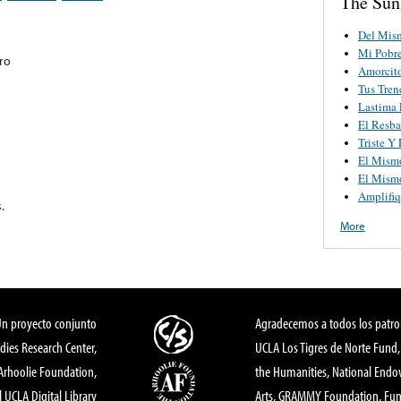
The Sun
Del Mis
Mi Pobr
ro
Amorcit
Tus Tren
Lastima 
El Resba
Triste Y
El Mism
El Mism
Amplifiq
.
More
Un proyecto conjunto
Agradecemos a todos los patro
dies Research Center,
UCLA Los Tigres de Norte Fund
 Arhoolie Foundation,
the Humanities, National End
l UCLA Digital Library
Arts, GRAMMY Foundation, Fund