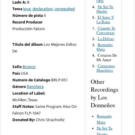
Otro
Lado A:
B
De Ser Tu
4.
Tema
love
,
declaration
,
unrequited
Dueño
Número de pista
4
El Sapo Y
5.
Record Producer
La Rana
Cuando Te
1.
Producción Falcon
Convenzas
La Debias
2.
Título del álbum
Los Mejores Exitos
Bernardo
3.
Mata
De
Corazon De
4.
Mi Amor
Corazones
5.
Sello
Bronco
Marchitos
País
USA
Numero de Catalogo
BRLP-051
Other
Género
Ranchera
Recordings
Location of Label:
by Los
McAllen, Texas
Donneños
Staff Notes:
Same Program Also On
Falcon FLP-1047
Bernardo
Donated By:
Chris Strachwitz
Mata
De Ser Tu
Dueño