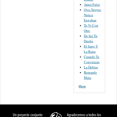
Amor Falso
Ojos Negros
Nunca
Engañan
Te Vi Con
Otro
De Ser Tu
Dueño
El Sapo Y
La Rana
Cuando Te
Convenzas
La Debias
Bernardo
Mata
More
Un proyecto conjunto
Agradecemos a todos los