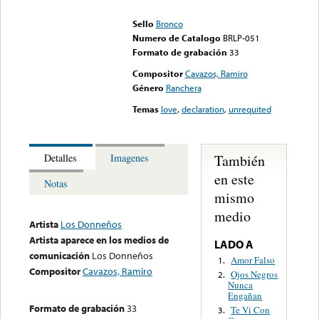
could not be played
Sello
Bronco
Numero de Catalogo
BRLP-051
Formato de grabación
33
Compositor
Cavazos, Ramiro
Género
Ranchera
Temas
love
,
declaration
,
unrequited
También
Detalles
Imagenes
en este
Notas
mismo
medio
Artista
Los Donneños
Artista aparece en los medios de
LADO A
comunicación
Los Donneños
Amor Falso
1.
Compositor
Cavazos, Ramiro
Ojos Negros
2.
Nunca
Engañan
Formato de grabación
33
Te Vi Con
3.