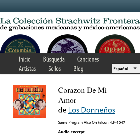
Skip to main content
Inicio
Búsqueda
Canciones
Artistas
Sellos
Blog
Español
Corazon De Mi
Amor
de
Los Donneños
Same Program Also On Falcon FLP-1047
Audio excerpt
Error loading media: File