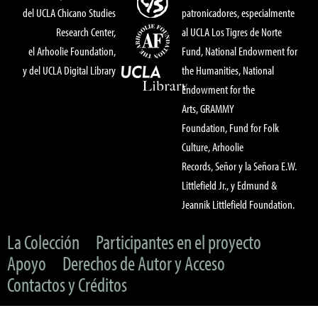
del UCLA Chicano Studies
patronicadores, especialmente
Research Center,
al UCLA Los Tigres de Norte
el Arhoolie Foundation,
Fund, National Endowment for
y del UCLA Digital Library
the Humanities, National
Endowment for the
Arts, GRAMMY
Foundation, Fund for Folk
Culture, Arhoolie
Records, Señor y la Señora E.W.
Littlefield Jr., y Edmund &
Jeannik Littlefield Foundation.
La Colección
Participantes en el proyecto
Apoyo
Derechos de Autor y Acceso
Contactos y Créditos