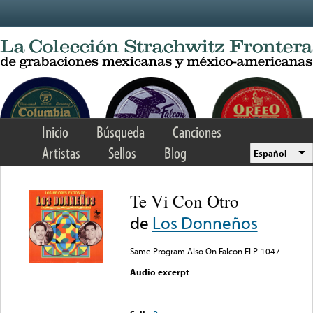
Skip to main content
Inicio
Búsqueda
Canciones
Artistas
Sellos
Blog
Español
Te Vi Con Otro
de
Los Donneños
Same Program Also On Falcon FLP-1047
Audio excerpt
Error loading media: File
could not be played