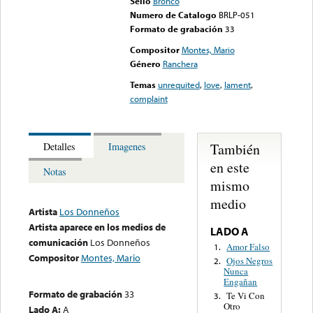
Sello
Bronco
Numero de Catalogo
BRLP-051
Formato de grabación
33
Compositor
Montes, Mario
Género
Ranchera
Temas
unrequited
,
love
,
lament
,
complaint
También
Detalles
Imagenes
en este
Notas
mismo
medio
Artista
Los Donneños
Artista aparece en los medios de
LADO A
comunicación
Los Donneños
Amor Falso
1.
Compositor
Montes, Mario
Ojos Negros
2.
Nunca
Engañan
Formato de grabación
33
Te Vi Con
3.
Otro
Lado A:
A