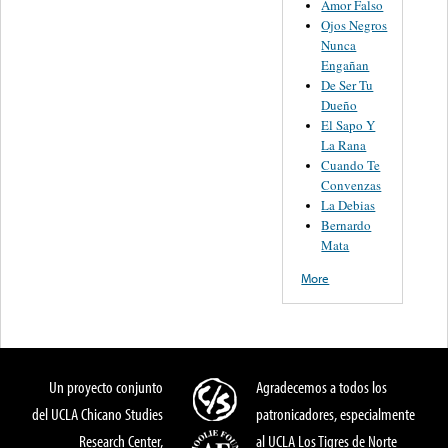
Amor Falso
Ojos Negros
Nunca
Engañan
De Ser Tu
Dueño
El Sapo Y
La Rana
Cuando Te
Convenzas
La Debias
Bernardo
Mata
More
Un proyecto conjunto
Agradecemos a todos los
del UCLA Chicano Studies
patronicadores, especialmente
Research Center,
al UCLA Los Tigres de Norte