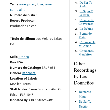
De Ser Tu
4.
Tema
unrequited
,
love
,
lament
,
Dueño
complaint
El Sapo Y
5.
Número de pista
3
La Rana
Cuando Te
1.
Record Producer
Convenzas
Producción Falcon
La Debias
2.
Bernardo
3.
Mata
Título del álbum
Los Mejores Exitos
Corazon De
4.
De
Mi Amor
Corazones
5.
Marchitos
Sello
Bronco
País
USA
Other
Numero de Catalogo
BRLP-051
Recordings
Género
Ranchera
by Los
Location of Label:
Donneños
McAllen, Texas
Staff Notes:
Same Program Also On
Bernardo
Falcon FLP-1047
Mata
Donated By:
Chris Strachwitz
De Ser Tu
Dueño