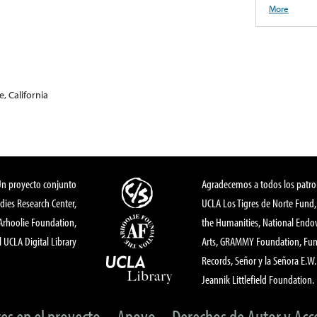
More
, California
Un proyecto conjunto
Agradecemos a todos los patro
dies Research Center,
UCLA Los Tigres de Norte Fund
 Arhoolie Foundation,
the Humanities, National End
l UCLA Digital Library
Arts, GRAMMY Foundation, Fund
Records, Señor y la Señora E.W. 
Jeannik Littlefield Foundation.
tes en el proyecto
Apoyo
Derechos de Autor y Acc