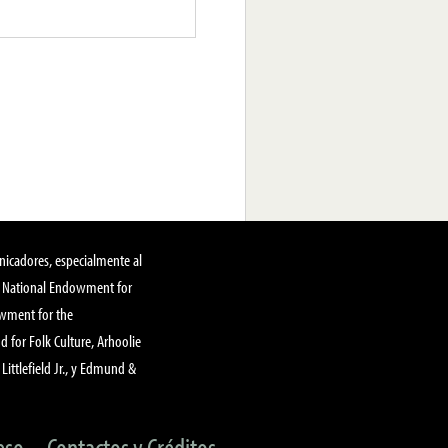
nicadores, especialmente al
, National Endowment for
owment for the
 for Folk Culture, Arhoolie
Littlefield Jr., y Edmund &
eso
Contactos y Créditos