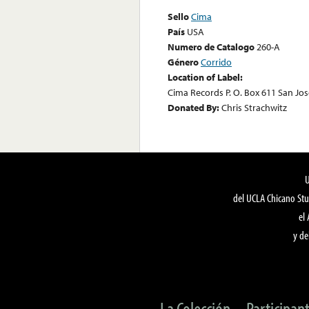
Sello
Cima
País
USA
Numero de Catalogo
260-A
Género
Corrido
Location of Label:
Cima Records P. O. Box 611 San Jose
Donated By:
Chris Strachwitz
del UCLA Chicano Stu
el
y de
La Colección
Participan