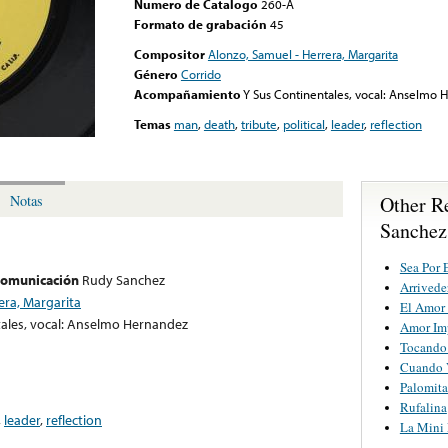
Numero de Catalogo
260-A
Formato de grabación
45
Compositor
Alonzo, Samuel - Herrera, Margarita
Género
Corrido
Acompañamiento
Y Sus Continentales, vocal: Anselmo 
Temas
man
,
death
,
tribute
,
political
,
leader
,
reflection
Other R
Notas
Sanchez
Sea Por 
 comunicación
Rudy Sanchez
Arrivede
era, Margarita
El Amor
ales, vocal: Anselmo Hernandez
Amor Im
Tocando 
Cuando 
Palomita
Rufalina
,
leader
,
reflection
La Mini 