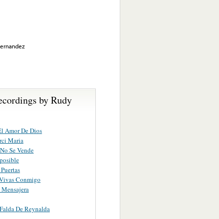
Hernandez
ecordings by Rudy
El Amor De Dios
rci Maria
 No Se Vende
posible
Puertas
Vivas Conmigo
 Mensajera
Falda De Reynalda