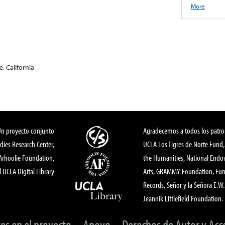
More
, California
Un proyecto conjunto
Agradecemos a todos los patro
dies Research Center,
UCLA Los Tigres de Norte Fund
 Arhoolie Foundation,
the Humanities, National End
l UCLA Digital Library
Arts, GRAMMY Foundation, Fund
Records, Señor y la Señora E.W. 
Jeannik Littlefield Foundation.
tes en el proyecto
Apoyo
Derechos de Autor y Acc