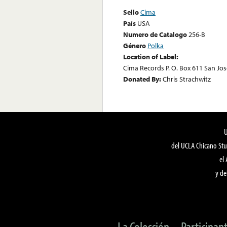
Sello
Cima
País
USA
Numero de Catalogo
256-B
Género
Polka
Location of Label:
Cima Records P. O. Box 611 San Jose
Donated By:
Chris Strachwitz
del UCLA Chicano Stu
el
y de
La Colección
Participan