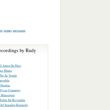
et
,
organ
,
percussio
ecordings by Rudy
El Amor De Dios
rci Maria
 No Se Vende
posible
Puertas
Vivas Conmigo
 Mensajera
Falda De Reynalda
 Del Senador Kennedy