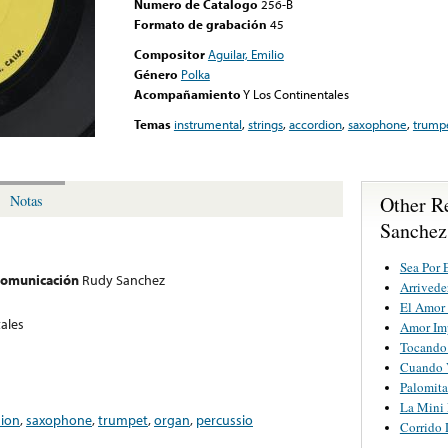
Numero de Catalogo
256-B
Formato de grabación
45
Compositor
Aguilar, Emilio
Género
Polka
Acompañamiento
Y Los Continentales
Temas
instrumental
,
strings
,
accordion
,
saxophone
,
trump
Other R
Notas
Sanchez
Sea Por 
 comunicación
Rudy Sanchez
Arrivede
El Amor
ales
Amor Im
Tocando 
Cuando 
Palomita
La Mini 
dion
,
saxophone
,
trumpet
,
organ
,
percussio
Corrido