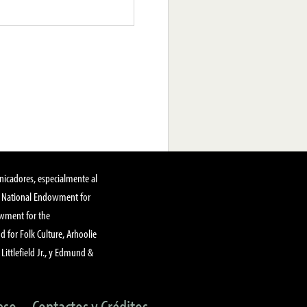
nicadores, especialmente al
, National Endowment for
owment for the
 for Folk Culture, Arhoolie
Littlefield Jr., y Edmund &
eso
Contactos y Créditos