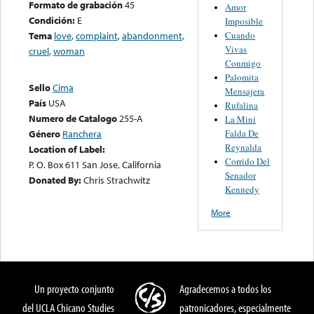
Formato de grabación
45
Amor
Condición:
E
Imposible
Cuando
Tema
love
,
complaint
,
abandonment
,
Vivas
cruel
,
woman
Conmigo
Palomita
Sello
Cima
Mensajera
País
USA
Rufalina
Numero de Catalogo
255-A
La Mini
Falda De
Género
Ranchera
Reynalda
Location of Label:
Corrido Del
P. O. Box 611 San Jose, California
Senador
Donated By:
Chris Strachwitz
Kennedy
More
Un proyecto conjunto
Agradecemos a todos los
del UCLA Chicano Studies
patronicadores, especialmente