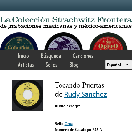
Skip to main content
Inicio
Búsqueda
Canciones
Artistas
Sellos
Blog
Español
Tocando Puertas
de
Rudy Sanchez
Audio excerpt
Error loading media: File
could not be played
Sello
Cima
Numero de Catalogo
255-A