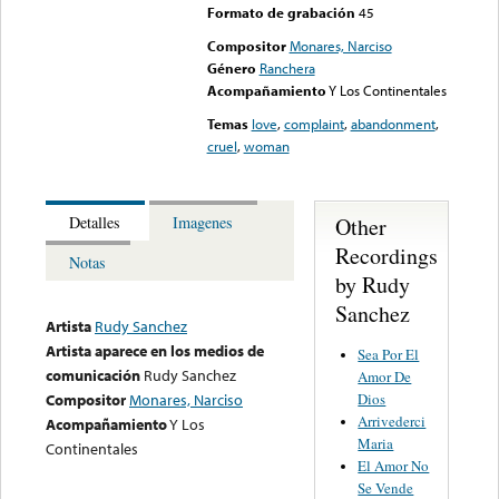
Formato de grabación
45
Compositor
Monares, Narciso
Género
Ranchera
Acompañamiento
Y Los Continentales
Temas
love
,
complaint
,
abandonment
,
cruel
,
woman
Other
Detalles
Imagenes
Recordings
Notas
by Rudy
Sanchez
Artista
Rudy Sanchez
Artista aparece en los medios de
Sea Por El
comunicación
Rudy Sanchez
Amor De
Dios
Compositor
Monares, Narciso
Arrivederci
Acompañamiento
Y Los
Maria
Continentales
El Amor No
Se Vende