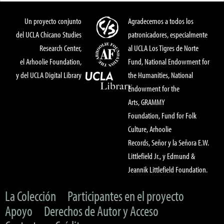
Un proyecto conjunto
Agradecemos a todos los
del UCLA Chicano Studies
patronicadores, especialmente
Research Center,
al UCLA Los Tigres de Norte
el Arhoolie Foundation,
Fund, National Endowment for
y del UCLA Digital Library
the Humanities, National
Endowment for the
Arts, GRAMMY
Foundation, Fund for Folk
Culture, Arhoolie
Records, Señor y la Señora E.W.
Littlefield Jr., y Edmund &
Jeannik Littlefield Foundation.
La Colección
Participantes en el proyecto
Apoyo
Derechos de Autor y Acceso