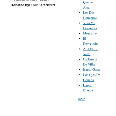
Que Se
Donated By:
Chris Strachwitz
Aman
Los Dos
Hermanos
Viva Mi
Desgracia
Monterrey
El
Desvelado
Alla En El
Valle
La Tumba
De Villa
Isauro Garza
Los Ojos De
Concha
Carga
Blanca
More