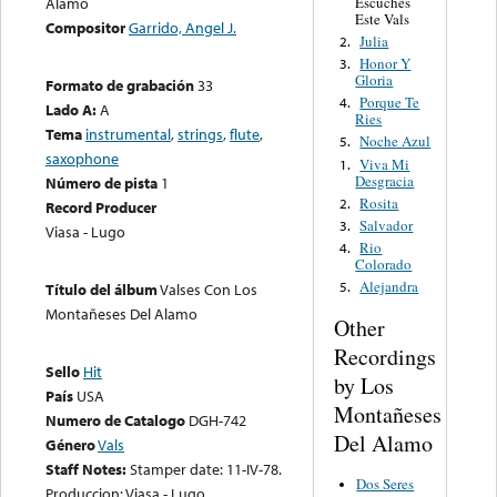
Escuches
Alamo
Este Vals
Compositor
Garrido, Angel J.
Julia
2.
Honor Y
3.
Gloria
Formato de grabación
33
Porque Te
4.
Lado A:
A
Ries
Tema
instrumental
,
strings
,
flute
,
Noche Azul
5.
saxophone
Viva Mi
1.
Desgracia
Número de pista
1
Rosita
2.
Record Producer
Salvador
3.
Viasa - Lugo
Rio
4.
Colorado
Alejandra
5.
Título del álbum
Valses Con Los
Montañeses Del Alamo
Other
Recordings
Sello
Hit
by Los
País
USA
Montañeses
Numero de Catalogo
DGH-742
Del Alamo
Género
Vals
Staff Notes:
Stamper date: 11-IV-78.
Dos Seres
Produccion: Viasa - Lugo.