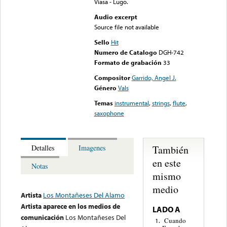
Viasa - Lugo.
Audio excerpt
Source file not available
Sello
Hit
Numero de Catalogo
DGH-742
Formato de grabación
33
Compositor
Garrido, Angel J.
Género
Vals
Temas
instrumental
,
strings
,
flute
,
saxophone
También
Detalles
Imagenes
en este
Notas
mismo
medio
Artista
Los Montañeses Del Alamo
Artista aparece en los medios de
LADO A
comunicación
Los Montañeses Del
Cuando
1.