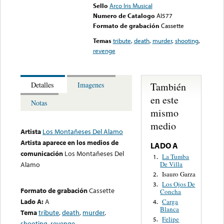
Sello
Arco Iris Musical
Numero de Catalogo
AI577
Formato de grabación
Cassette
Temas
tribute
,
death
,
murder
,
shooting
,
revenge
También
Detalles
Imagenes
en este
Notas
mismo
medio
Artista
Los Montañeses Del Alamo
Artista aparece en los medios de
LADO A
comunicación
Los Montañeses Del
La Tumba
1.
De Villa
Alamo
Isauro Garza
2.
Los Ojos De
3.
Formato de grabación
Cassette
Concha
Lado A:
A
Carga
4.
Blanca
Tema
tribute
,
death
,
murder
,
Felipe
5.
shooting
,
revenge