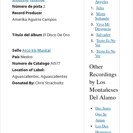
Angeles
Número de pista
2
Julia
1.
Record Producer
Morir
2.
Soñando
Amerika Aguirre Campos
Viva Mi
3.
Desgracia
Salvador
Título del álbum
El Disco De Oro
4.
Triste Es No
5.
Ver
Sello
Arco Iris Musical
Triste Es No
5.
Ver
País
Mexico
Numero de Catalogo
AI577
Other
Location of Label:
Recordings
Aguascalientes, Aguascalientes
by Los
Donated By:
Chris Strachwitz
Montañeses
Del Alamo
Dos Seres
Que Se
Aman
Los Dos
Hermanos