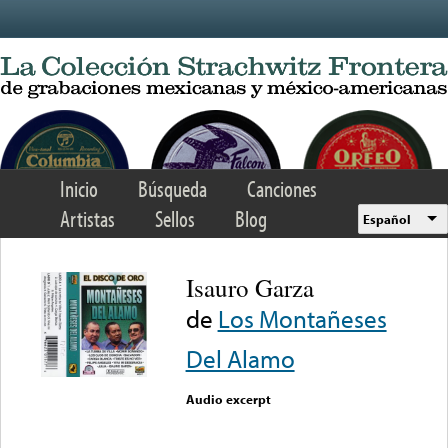
Skip to main content
Inicio
Búsqueda
Canciones
Artistas
Sellos
Blog
Español
Isauro Garza
de
Los Montañeses
Del Alamo
Audio excerpt
Error loading media: File
could not be played