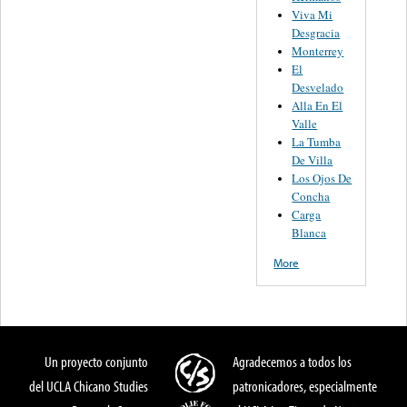
Viva Mi
Desgracia
Monterrey
El
Desvelado
Alla En El
Valle
La Tumba
De Villa
Los Ojos De
Concha
Carga
Blanca
More
Un proyecto conjunto
Agradecemos a todos los
del UCLA Chicano Studies
patronicadores, especialmente