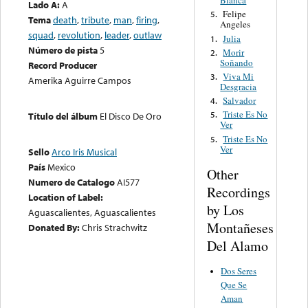
Blanca
Lado A:
A
Felipe
5.
Tema
death
,
tribute
,
man
,
firing
,
Angeles
squad
,
revolution
,
leader
,
outlaw
Julia
1.
Número de pista
5
Morir
2.
Soñando
Record Producer
Viva Mi
3.
Amerika Aguirre Campos
Desgracia
Salvador
4.
Triste Es No
5.
Título del álbum
El Disco De Oro
Ver
Triste Es No
5.
Ver
Sello
Arco Iris Musical
País
Mexico
Other
Numero de Catalogo
AI577
Recordings
Location of Label:
by Los
Aguascalientes, Aguascalientes
Montañeses
Donated By:
Chris Strachwitz
Del Alamo
Dos Seres
Que Se
Aman