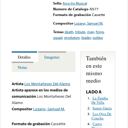
Sello
Arco Iris Musical
Numero de Catalogo
AI577
Formato de grabación
Cassette
Compositor
Lozano, Samuel M.
Temas
death
,
tribute
,
man
,
firing
,
squad
,
revolution
,
leader
,
outlaw
También
Detalles
Imagenes
en este
Notas
mismo
medio
Artista
Los Montañeses Del Alamo
Artista aparece en los medios de
LADO A
comunicación
Los Montañeses Del
La Tumba
1.
De Villa
Alamo
Isauro Garza
2.
Compositor
Lozano, Samuel M.
Los Ojos De
3.
Concha
Formato de grabación
Cassette
Carga
4.