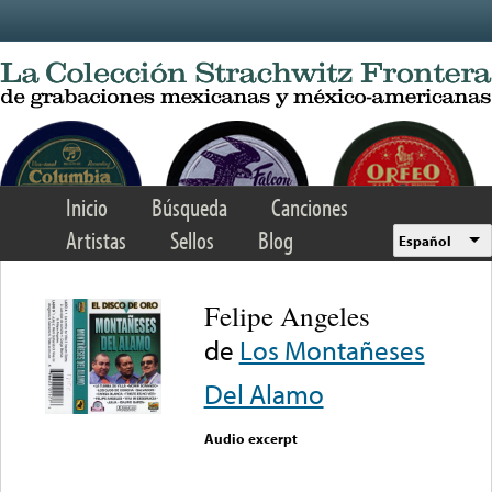
Skip to main content
Inicio
Búsqueda
Canciones
Artistas
Sellos
Blog
Español
Felipe Angeles
de
Los Montañeses
Del Alamo
Audio excerpt
Error loading media: File
could not be played