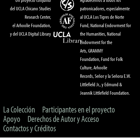
del UCLA Chicano Studies
patronicadores, especialmente
Research Center,
al UCLA Los Tigres de Norte
el Arhoolie Foundation,
Fund, National Endowment for
y del UCLA Digital Library
the Humanities, National
Endowment for the
Arts, GRAMMY
Foundation, Fund for Folk
Culture, Arhoolie
Records, Señor y la Señora E.W.
Littlefield Jr., y Edmund &
Jeannik Littlefield Foundation.
La Colección
Participantes en el proyecto
Apoyo
Derechos de Autor y Acceso
Contactos y Créditos