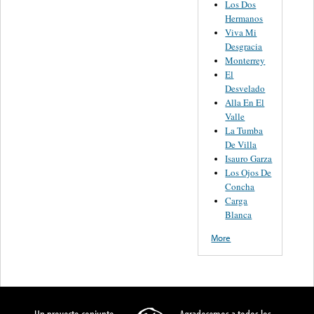
Los Dos
Hermanos
Viva Mi
Desgracia
Monterrey
El
Desvelado
Alla En El
Valle
La Tumba
De Villa
Isauro Garza
Los Ojos De
Concha
Carga
Blanca
More
Un proyecto conjunto
Agradecemos a todos los