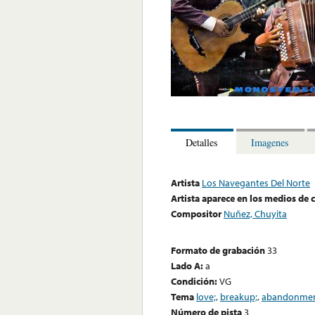
Detalles
Imagenes
Artista
Los Navegantes Del Norte
Artista aparece en los medios de
Compositor
Nuñez, Chuyita
Formato de grabación
33
Lado A:
a
Condición:
VG
Tema
love;
,
breakup;
,
abandonmen
Número de pista
3