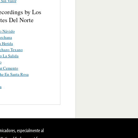
Sin Valor
ecordings by Los
tes Del Norte
o Návido
echana
a Herida
achazo Texano
 La Salida
o
ar Cemento
he En Santa Rosa
a
nicadores, especialmente al