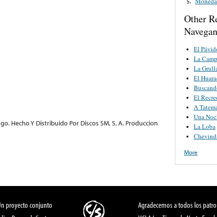
Moneda 
5.
Other R
Navegan
El Pávid
La Camp
La Grull
El Huar
Buscando
El Recre
A Tatem
Una Noc
ago. Hecho Y Distribuido Por Discos SM, S. A. Produccion
La Loba
Chevind
More
Un proyecto conjunto
Agradecemos a todos los patro