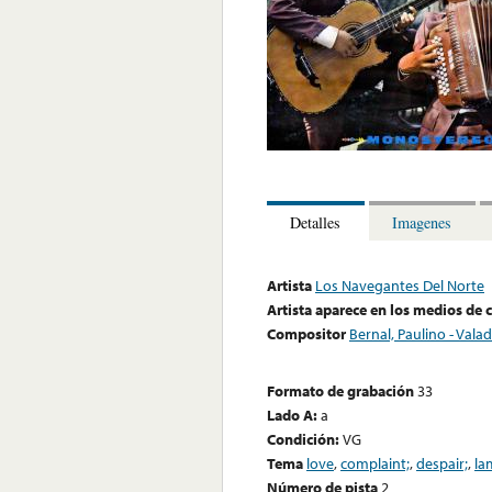
Detalles
Imagenes
Artista
Los Navegantes Del Norte
Artista aparece en los medios de
Compositor
Bernal, Paulino - Valad
Formato de grabación
33
Lado A:
a
Condición:
VG
Tema
love
,
complaint;
,
despair;
,
la
Número de pista
2