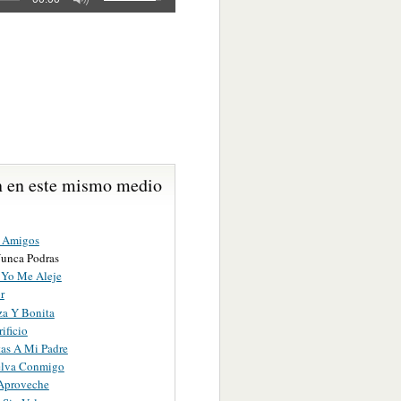
 en este mismo medio
 Amigos
Nunca Podras
Yo Me Aleje
r
za Y Bonita
ificio
as A Mi Padre
elva Conmigo
Aproveche