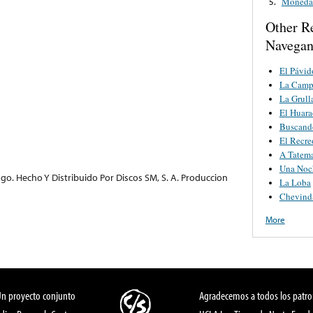
Moneda 
5.
Other R
Navegan
El Pávid
La Camp
La Grull
El Huar
Buscando
El Recre
A Tatem
Una Noc
ago. Hecho Y Distribuido Por Discos SM, S. A. Produccion
La Loba
Chevind
More
Un proyecto conjunto
Agradecemos a todos los patro