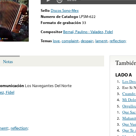
Sello
Discos Sono-Mex
Numero de Catalogo
LPSM-622
Formato de grabación
33
Compositor
Bernal, Paulino - Valadez, Fidel
Temas
love
,
complaint;
,
despair;
,
lament;
,
reflection;
También
Notas
LADO A
Los Dos
1.
 comunicación
Los Navegantes Del Norte
Eso Si 
2.
ez, Fidel
Cuando 
3.
Mi Dolo
4.
Orgullo
5.
Que Sacr
1.
Mañanit
2.
Que Vu
3.
ment;
,
reflection;
Que Te 
4.