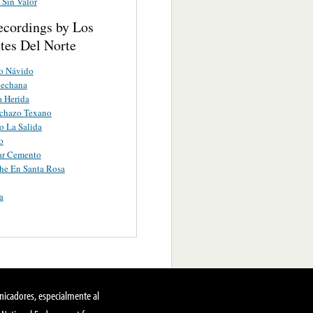
Sin Valor
ecordings by Los
tes Del Norte
o Návido
echana
a Herida
achazo Texano
 La Salida
o
ar Cemento
he En Santa Rosa
a
nicadores, especialmente al