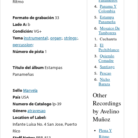
Panameños
Ritmo
Panama Y
4.
Colombia
Estampa
Formato de grabación
33
5.
Panameña
Lado A:
b
Mosaico De
6.
Condición:
VG+
Tamborera
Tema
instrumental;
,
organ;
,
strings;
,
Cuchareta
1.
percussion;
El
2.
Pechiblanco
Número de pista
1
Quieralo
3.
Comadre
Santiago
4.
Título del álbum
Estampas
Pescao
5.
Panameñas
Nicho
6.
Baraza
Sello
Marvela
Other
País
USA
Recordings
Numero de Catalogo
lp-39
by Avelino
Género
atravesao
Location of Label:
Muñoz
Infante Luisa No. 4 San Jose, Puerto
Plena Y
Rico
Ritmo
Staff Notes:
PRR-813.