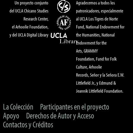
Un proyecto conjunto
Agradecemos a todos los
del UCLA Chicano Studies
patronicadores, especialmente
Research Center,
al UCLA Los Tigres de Norte
el Arhoolie Foundation,
Fund, National Endowment for
y del UCLA Digital Library
the Humanities, National
Endowment for the
Arts, GRAMMY
Foundation, Fund for Folk
Culture, Arhoolie
Records, Señor y la Señora E.W.
Littlefield Jr., y Edmund &
Jeannik Littlefield Foundation.
La Colección
Participantes en el proyecto
Apoyo
Derechos de Autor y Acceso
Contactos y Créditos