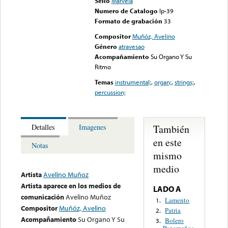
Sello
Marvela
Numero de Catalogo
lp-39
Formato de grabación
33
Compositor
Muñóz, Avelino
Género
atravesao
Acompañamiento
Su Organo Y Su
Ritmo
Temas
instrumental;
,
organ;
,
strings;
,
percussion;
También
Detalles
Imagenes
en este
Notas
mismo
medio
Artista
Avelino Muñoz
Artista aparece en los medios de
LADO A
comunicación
Avelino Muñoz
Lamento
1.
Compositor
Muñóz, Avelino
Patria
2.
Acompañamiento
Su Organo Y Su
Bolero
3.