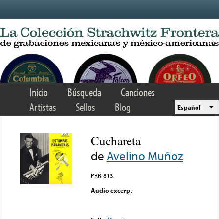
Skip to main content
Inicio
Búsqueda
Canciones
Artistas
Sellos
Blog
Español
Cuchareta
de
Avelino Muñoz
PRR-813.
Audio excerpt
Error loading media: File
could not be played