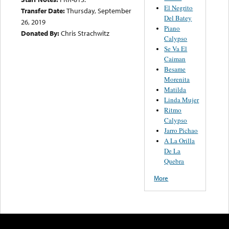
El Negrito
Transfer Date:
Thursday, September
Del Batey
26, 2019
Piano
Donated By:
Chris Strachwitz
Calypso
Se Va El
Caiman
Besame
Morenita
Matilda
Linda Mujer
Ritmo
Calypso
Jarro Pichao
A La Orilla
De La
Quebra
More