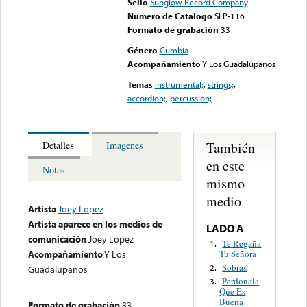
Sello
Sunglow Record Company
Numero de Catalogo
SLP-116
Formato de grabación
33
Género
Cumbia
Acompañamiento
Y Los Guadalupanos
Temas
instrumental;
,
strings;
,
accordion;
,
percussion;
También
Detalles
Imagenes
en este
Notas
mismo
medio
Artista
Joey Lopez
Artista aparece en los medios de
LADO A
comunicación
Joey Lopez
Te Regaña
1.
Tu Señora
Acompañamiento
Y Los
Sobras
2.
Guadalupanos
Perdonala
3.
Que Es
Buena
Formato de grabación
33