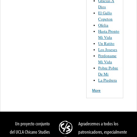
Gracias A
Dios
El Gallo
Copeton
Ofelia
Hasta Pronto
Mi Vida
Un Ratito
Los Joseses
Perdoname
Mi Vida
Pobre Pobre
De Mi
La Piedrera
More
Un proyecto conjunto
Agradecemos a todos los
del UCLA Chicano Studies
patronicadores, especialmente