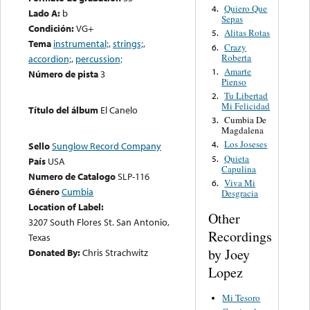
Quiero Que
4.
Lado A:
b
Sepas
Condición:
VG+
Alitas Rotas
5.
Tema
instrumental;
,
strings;
,
Crazy
6.
Roberta
accordion;
,
percussion;
Amarte
1.
Número de pista
3
Pienso
Tu Libertad
2.
Mi Felicidad
Título del álbum
El Canelo
Cumbia De
3.
Magdalena
Los Joseses
4.
Sello
Sunglow Record Company
Quieta
5.
País
USA
Capulina
Numero de Catalogo
SLP-116
Viva Mi
6.
Género
Cumbia
Desgracia
Location of Label:
Other
3207 South Flores St. San Antonio,
Recordings
Texas
by Joey
Donated By:
Chris Strachwitz
Lopez
Mi Tesoro