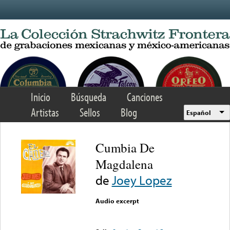
Skip to main content
Inicio
Búsqueda
Canciones
Artistas
Sellos
Blog
Español
Cumbia De
Magdalena
de
Joey Lopez
Audio excerpt
Error loading media: File
could not be played