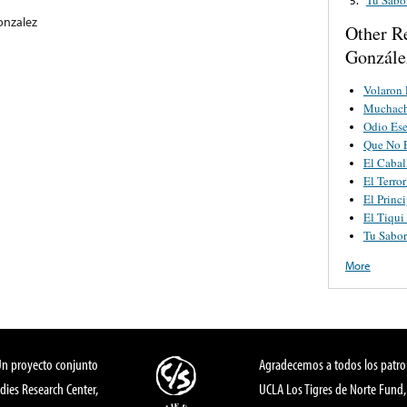
onzalez
Other R
González
Volaron 
Muchach
Odio Es
Que No 
El Cabal
El Terro
El Princ
El Tiqui
Tu Sabor
More
Un proyecto conjunto
Agradecemos a todos los patro
dies Research Center,
UCLA Los Tigres de Norte Fund