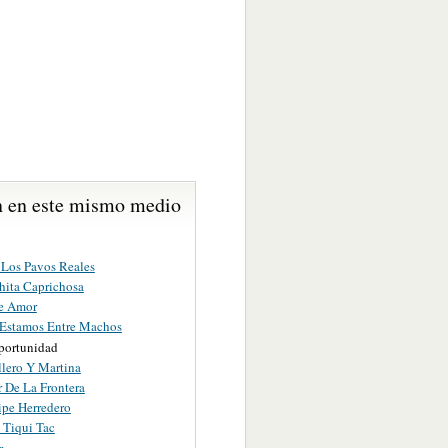
 en este mismo medio
 Los Pavos Reales
ita Caprichosa
e Amor
Estamos Entre Machos
ortunidad
llero Y Martina
r De La Frontera
ipe Herredero
 Tiqui Tac
r