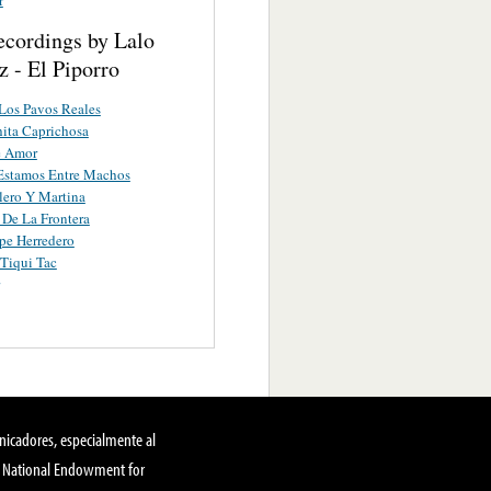
ecordings by Lalo
 - El Piporro
Los Pavos Reales
ita Caprichosa
e Amor
Estamos Entre Machos
lero Y Martina
r De La Frontera
ipe Herredero
 Tiqui Tac
nicadores, especialmente al
, National Endowment for