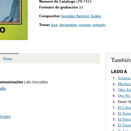
Numero de Catalogo
LPB-7353
Formato de grabación
33
Compositor
González Ramírez, Eulalio
Temas
love
,
declaration
,
woman
,
entreaty
También
Notas
LADO A
Volaron
1.
 comunicación
Lalo González
Muchach
2.
alio
Odio Es
3.
Que No 
4.
Dame Op
5.
El Caba
1.
El Terro
2.
treaty
El Princ
3.
El Tiqui
4.
Tu Sabo
5.