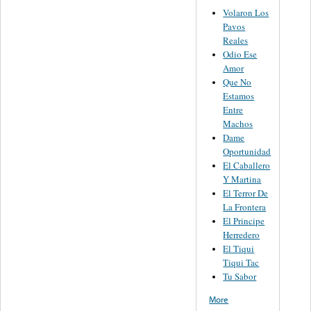
Volaron Los
Pavos
Reales
Odio Ese
Amor
Que No
Estamos
Entre
Machos
Dame
Oportunidad
El Caballero
Y Martina
El Terror De
La Frontera
El Principe
Herredero
El Tiqui
Tiqui Tac
Tu Sabor
More