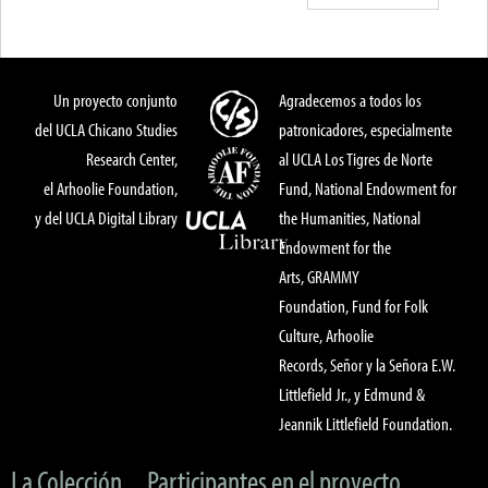
Un proyecto conjunto
Agradecemos a todos los
del UCLA Chicano Studies
patronicadores, especialmente
Research Center,
al UCLA Los Tigres de Norte
el Arhoolie Foundation,
Fund, National Endowment for
y del UCLA Digital Library
the Humanities, National
Endowment for the
Arts, GRAMMY
Foundation, Fund for Folk
Culture, Arhoolie
Records, Señor y la Señora E.W.
Littlefield Jr., y Edmund &
Jeannik Littlefield Foundation.
La Colección
Participantes en el proyecto