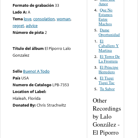
Amor
Formato de grabación
33
Que No
4.
Lado A:
A
Estamos
Tema
love
,
consolation
,
woman
,
Entre
Machos
regret
,
advice
Dame
5.
Número de pista
2
Oportunidad
El
1.
Caballero Y
Título del álbum
El Piporro Lalo
Martina
Gonzalez
El Terror De
2.
La Frontera
El Principe
3.
Sello
Bueno! A Todo
Herredero
País
USA
El Tiqui
4.
Tiqui Tac
Numero de Catalogo
LPB-7353
Tu Sabor
5.
Location of Label:
Hialeah, Florida
Other
Donated By:
Chris Strachwitz
Recordings
by Lalo
González -
El Piporro