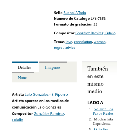
Error loading media: File
could not be played
Sello
Bueno! A Todo
Numero de Catalogo
LPB-7353
Formato de grabación
33
Compositor
González Ramírez, Eulalio
Temas
love
,
consolation
,
woman
,
regret
,
advice
También
Detalles
Imagenes
en este
Notas
mismo
medio
Artista
Lalo González - El Piporro
Artista aparece en los medios de
LADO A
comunicación
Lalo González
Volaron Los
1.
Pavos Reales
Compositor
González Ramírez,
Muchachita
2.
Eulalio
Caprichosa
Odio Ese
3.