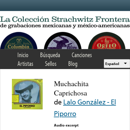
Skip to main content
Inicio
Búsqueda
Canciones
Artistas
Sellos
Blog
Español
Muchachita
Caprichosa
de
Lalo González - El
Piporro
Audio excerpt