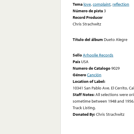
Tema
love
,
complaint
,
reflection
Número de pista
3
Record Producer
Chris Strachwitz
Título del álbum
Dueto Alegre
Sello
Arhoolie Records
País
USA
Numero de Catalogo
9029
Género
Canción
Location of Label:
10341 San Pablo Ave. El Cerrito, Ca
Staff Notes:
All selections were or
sometime between 1948 and 1956. 
Track Listing.
Donated By:
Chris Strachwitz