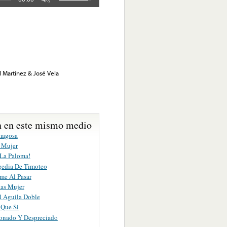
l Martínez & José Vela
 en este mismo medio
magosa
 Mujer
 La Paloma!
gedia De Timoteo
me Al Pasar
ias Mujer
l Aguila Doble
 Que Si
nado Y Despreciado