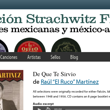
Canciones
Artistas
Sellos
Blog
De Que Te Sirvio
de
Raúl “El Ruco” Martínez
All selections were originally recorded for either Falcón, 
between 1948 and 1956. CD contains an 8 page booklet wit
Audio excerpt
00:00