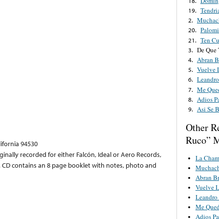
Domin
18.
Tendri
19.
Muchac
2.
Palomi
20.
Ten C
21.
De Que 
3.
Abran B
4.
Vuelve 
5.
Leandro
6.
Me Qued
7.
Adios P
8.
Asi Se 
9.
Other R
Ruco” M
lifornia 94530
iginally recorded for either Falcón, Ideal or Aero Records,
La Cham
CD contains an 8 page booklet with notes, photo and
Muchach
Abran B
Vuelve 
Leandro 
Me Qued
Adios Pa