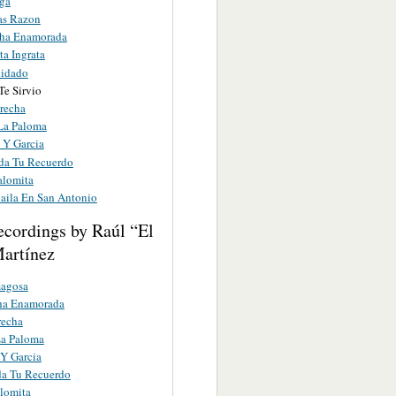
ga
as Razon
ha Enamorada
ta Ingrata
uidado
Te Sirvio
recha
La Paloma
 Y Garcia
a Tu Recuerdo
alomita
Baila En San Antonio
ecordings by Raúl “El
artínez
agosa
a Enamorada
recha
La Paloma
Y Garcia
a Tu Recuerdo
lomita