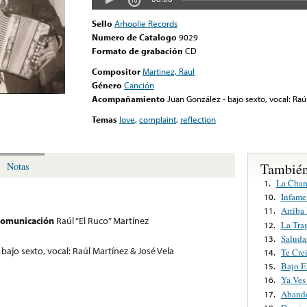
Sello
Arhoolie Records
Numero de Catalogo
9029
Formato de grabación
CD
Compositor
Martinez, Raul
Género
Canción
Acompañamiento
Juan González - bajo sexto, vocal: Raú
Temas
love
,
complaint
,
reflection
También
Notas
La Cha
1.
Infame
10.
Arriba
11.
 comunicación
Raúl “El Ruco” Martínez
La Tra
12.
Saluda
13.
bajo sexto, vocal: Raúl Martínez & José Vela
Te Cre
14.
Bajo E
15.
Ya Ves
16.
Abando
17.