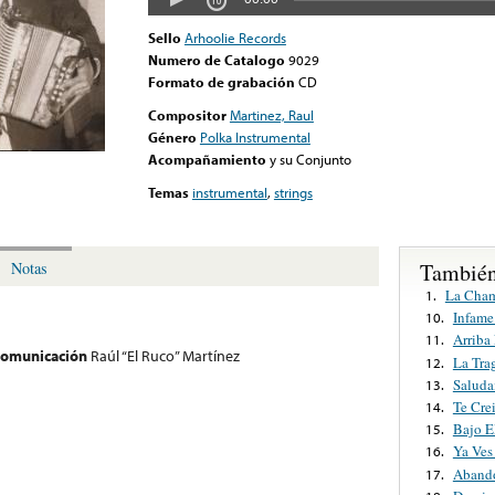
Sello
Arhoolie Records
Numero de Catalogo
9029
Formato de grabación
CD
Compositor
Martinez, Raul
Género
Polka Instrumental
Acompañamiento
y su Conjunto
Temas
instrumental
,
strings
También
Notas
La Cha
1.
Infame
10.
Arriba
11.
 comunicación
Raúl “El Ruco” Martínez
La Tra
12.
Saluda
13.
Te Cre
14.
Bajo E
15.
Ya Ves
16.
Abando
17.