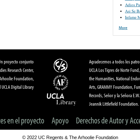
Adios Pa
Asi Se B
Infame 
More
Un proyecto conjunto
Agradecemos a todos los patro
dies Research Center,
UCLA Los Tigres de Norte Fund
 Arhoolie Foundation,
the Humanities, National End
l UCLA Digital Library
Arts, GRAMMY Foundation, Fund
Records, Señor y la Señora E.W. 
Jeannik Littlefield Foundation.
tes en el proyecto
Apoyo
Derechos de Autor y Acc
© 2022 UC Regents & The Arhoolie Foundation