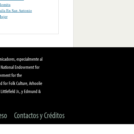
lomita
aila En San Antonio
Mujer
nicadores, especialmente al
, National Endowment for
owment for the
 for Folk Culture, Arhoolie
Littlefield Jr., y Edmund &
eso
Contactos y Créditos