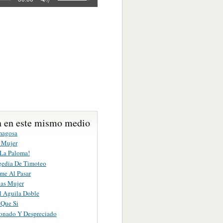
 en este mismo medio
magosa
 Mujer
 La Paloma!
gedia De Timoteo
me Al Pasar
ias Mujer
l Aguila Doble
 Que Si
nado Y Despreciado