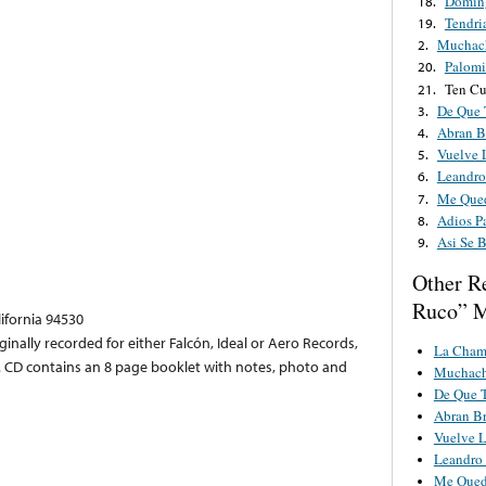
Domin
18.
Tendri
19.
Muchac
2.
Palomi
20.
Ten C
21.
De Que 
3.
Abran B
4.
Vuelve 
5.
Leandro
6.
Me Qued
7.
Adios P
8.
Asi Se 
9.
Other R
Ruco” M
lifornia 94530
iginally recorded for either Falcón, Ideal or Aero Records,
La Cham
CD contains an 8 page booklet with notes, photo and
Muchach
De Que T
Abran B
Vuelve 
Leandro 
Me Qued