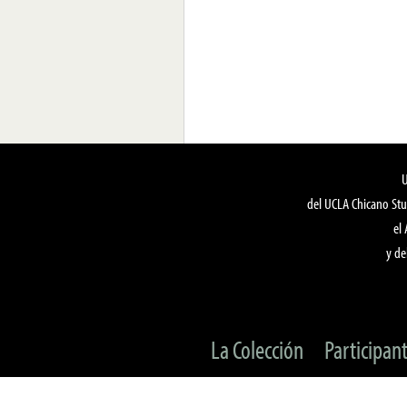
del UCLA Chicano Stu
el
y de
La Colección
Participan