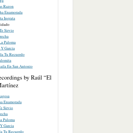
ga
as Razon
ha Enamorada
ta Ingrata
uidado
Te Sirvio
recha
La Paloma
 Y Garcia
a Tu Recuerdo
alomita
Baila En San Antonio
ecordings by Raúl “El
artínez
agosa
a Enamorada
e Sirvio
recha
La Paloma
Y Garcia
a Tu Recuerdo