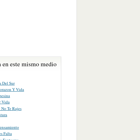
 en este mismo medio
ta Del Sur
orazon Y Vida
esina
r Vida
 No Te Rajes
tura
ensamiento
s Falta
e Fantasma