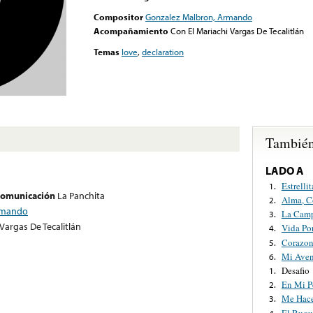
Compositor
Gonzalez Malbron, Armando
Acompañamiento
Con El Mariachi Vargas De Tecalitlán
Temas
love
,
declaration
También
LADO A
Estrelli
1.
 comunicación
La Panchita
Alma, C
2.
rmando
La Camp
3.
Vargas De Tecalitlán
Vida Po
4.
Corazon
5.
Mi Aven
6.
Desafio
1.
En Mi P
2.
Me Hace
3.
El Buqu
4.