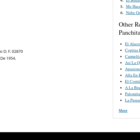
Me Hac
5.
Nube Gr
6.
Other R
Panchit
El Alacr
Copitas
o D. F. 02870
Carmelit
De 1954.
Asi La Q
Apasion
Alla En 
El Corri
A La Br
Palomita
La Pase
More