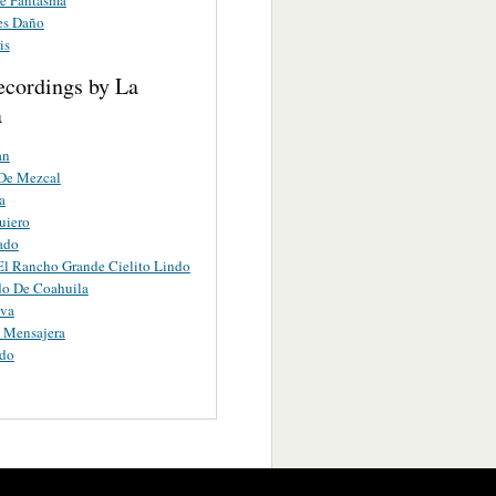
es Daño
is
ecordings by La
a
an
 De Mezcal
a
uiero
ado
El Rancho Grande Cielito Lindo
do De Coahuila
ava
 Mensajera
ado