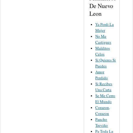
De Nuevo
Leon
Ya Perdi La
Mujer
No Me
Castigues
Malditos
Celos
Si Quieres Si
Puedes
Amor
Perdido
Si Recibes
Una Carta
Se Me Cerro
El Mundo
Corazon,
Corazon
Pancho
Treviño
Pa Toda La