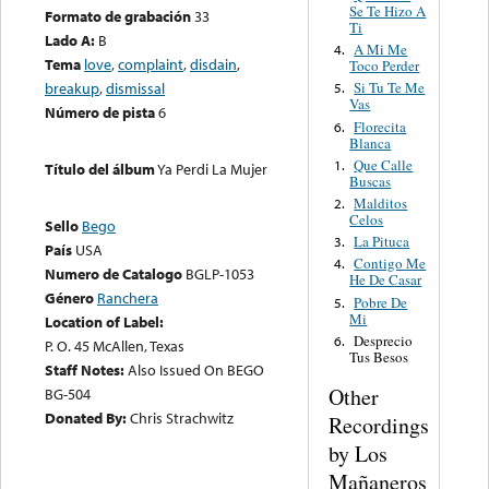
Se Te Hizo A
Formato de grabación
33
Ti
Lado A:
B
A Mi Me
4.
Tema
love
,
complaint
,
disdain
,
Toco Perder
breakup
,
dismissal
Si Tu Te Me
5.
Vas
Número de pista
6
Florecita
6.
Blanca
Que Calle
1.
Título del álbum
Ya Perdi La Mujer
Buscas
Malditos
2.
Celos
Sello
Bego
La Pituca
3.
País
USA
Contigo Me
4.
Numero de Catalogo
BGLP-1053
He De Casar
Género
Ranchera
Pobre De
5.
Mi
Location of Label:
Desprecio
6.
P. O. 45 McAllen, Texas
Tus Besos
Staff Notes:
Also Issued On BEGO
Other
BG-504
Donated By:
Chris Strachwitz
Recordings
by Los
Mañaneros