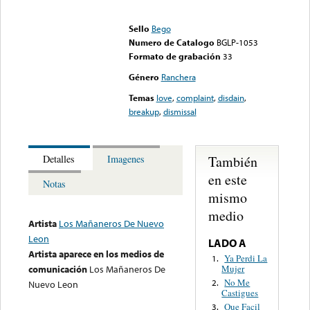
Error loading media: File
could not be played
Sello
Bego
Numero de Catalogo
BGLP-1053
Formato de grabación
33
Género
Ranchera
Temas
love
,
complaint
,
disdain
,
breakup
,
dismissal
También
Detalles
Imagenes
en este
Notas
mismo
medio
Artista
Los Mañaneros De Nuevo
Leon
LADO A
Artista aparece en los medios de
Ya Perdi La
1.
Mujer
comunicación
Los Mañaneros De
No Me
2.
Nuevo Leon
Castigues
Que Facil
3.