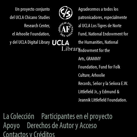
Un proyecto conjunto
Agradecemos a todos los
del UCLA Chicano Studies
patronicadores, especialmente
Research Center,
al UCLA Los Tigres de Norte
el Arhoolie Foundation,
Fund, National Endowment for
y del UCLA Digital Library
the Humanities, National
Endowment for the
Arts, GRAMMY
Foundation, Fund for Folk
Culture, Arhoolie
Records, Señor y la Señora E.W.
Littlefield Jr., y Edmund &
Jeannik Littlefield Foundation.
La Colección
Participantes en el proyecto
Apoyo
Derechos de Autor y Acceso
Contactos y Créditos