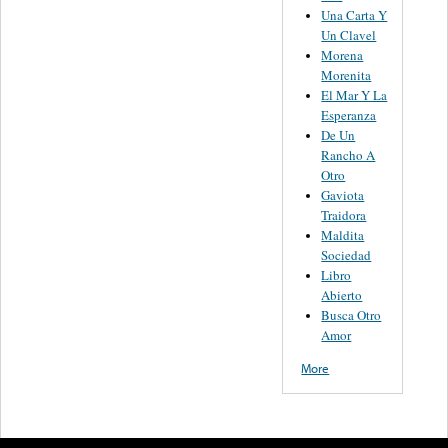
Una Carta Y
Un Clavel
Morena
Morenita
El Mar Y La
Esperanza
De Un
Rancho A
Otro
Gaviota
Traidora
Maldita
Sociedad
Libro
Abierto
Busca Otro
Amor
More