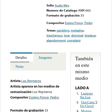
Sello
Audio Mex
Numero de Catalogo
AMK-063
Formato de grabación
33
Compositor
Espino Ponce, Pedro
Temas
gambling
,
metaphor
,
treacherous
,
love
,
dismissal
,
breakup
,
abandonment
,
complaint
También
Detalles
Imagenes
en este
Notas
mismo
medio
Artista
Los Reyneros
Artista aparece en los medios de
LADO A
comunicación
Los Reyneros
Lampara
1.
Sin Luz
Compositor
Espino Ponce, Pedro
Una Carta Y
2.
Un Clavel
Formato de grabación
33
Morena
3.