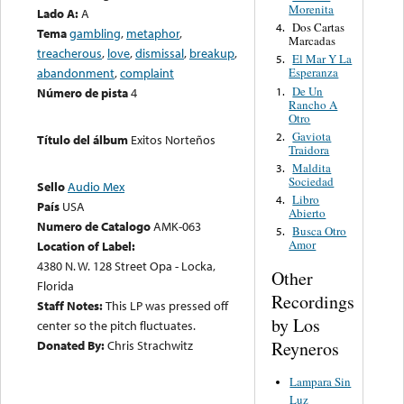
Morenita
Lado A:
A
Dos Cartas
4.
Tema
gambling
,
metaphor
,
Marcadas
treacherous
,
love
,
dismissal
,
breakup
,
El Mar Y La
5.
abandonment
,
complaint
Esperanza
De Un
1.
Número de pista
4
Rancho A
Otro
Gaviota
2.
Título del álbum
Exitos Norteños
Traidora
Maldita
3.
Sociedad
Sello
Audio Mex
Libro
4.
País
USA
Abierto
Numero de Catalogo
AMK-063
Busca Otro
5.
Amor
Location of Label:
4380 N. W. 128 Street Opa - Locka,
Other
Florida
Recordings
Staff Notes:
This LP was pressed off
by Los
center so the pitch fluctuates.
Reyneros
Donated By:
Chris Strachwitz
Lampara Sin
Luz