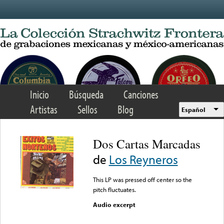
Skip to main content
Inicio
Búsqueda
Canciones
Artistas
Sellos
Blog
Español
Dos Cartas Marcadas
de
Los Reyneros
This LP was pressed off center so the
pitch fluctuates.
Audio excerpt
Error loading media: File
could not be played