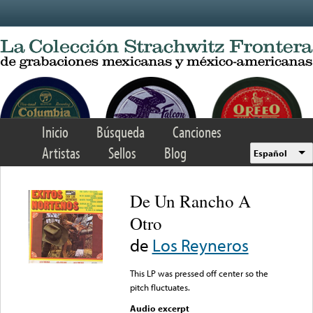
Skip to main content
Inicio
Búsqueda
Canciones
Artistas
Sellos
Blog
Español
De Un Rancho A
Otro
de
Los Reyneros
This LP was pressed off center so the
pitch fluctuates.
Audio excerpt