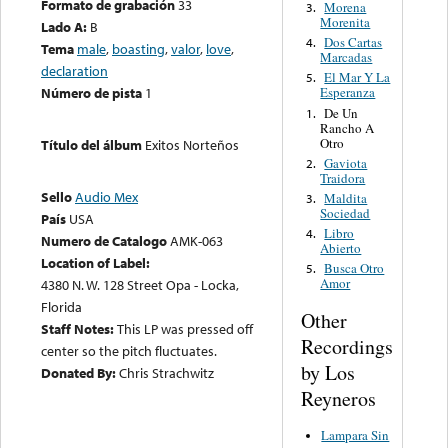
Formato de grabación
33
Morena
3.
Morenita
Lado A:
B
Dos Cartas
4.
Tema
male
,
boasting
,
valor
,
love
,
Marcadas
declaration
El Mar Y La
5.
Número de pista
1
Esperanza
De Un
1.
Rancho A
Otro
Título del álbum
Exitos Norteños
Gaviota
2.
Traidora
Sello
Audio Mex
Maldita
3.
Sociedad
País
USA
Libro
4.
Numero de Catalogo
AMK-063
Abierto
Location of Label:
Busca Otro
5.
Amor
4380 N. W. 128 Street Opa - Locka,
Florida
Other
Staff Notes:
This LP was pressed off
Recordings
center so the pitch fluctuates.
by Los
Donated By:
Chris Strachwitz
Reyneros
Lampara Sin