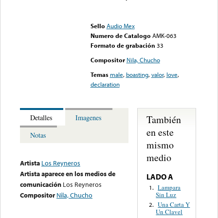
Error loading media: File
could not be played
Sello
Audio Mex
Numero de Catalogo
AMK-063
Formato de grabación
33
Compositor
Nila, Chucho
Temas
male
,
boasting
,
valor
,
love
,
declaration
También
Detalles
Imagenes
en este
Notas
mismo
medio
Artista
Los Reyneros
Artista aparece en los medios de
LADO A
comunicación
Los Reyneros
Lampara
1.
Sin Luz
Compositor
Nila, Chucho
Una Carta Y
2.
Un Clavel