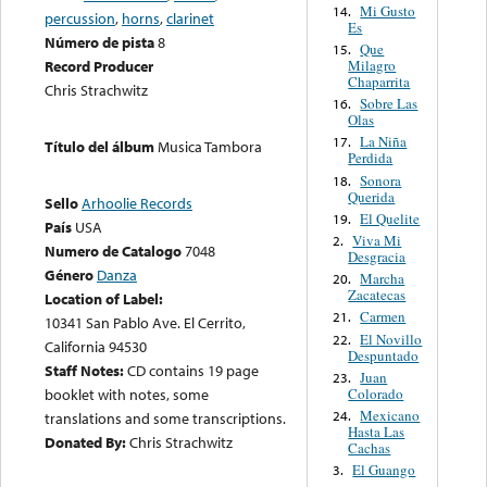
Mi Gusto
14.
percussion
,
horns
,
clarinet
Es
Número de pista
8
Que
15.
Milagro
Record Producer
Chaparrita
Chris Strachwitz
Sobre Las
16.
Olas
La Niña
17.
Título del álbum
Musica Tambora
Perdida
Sonora
18.
Querida
Sello
Arhoolie Records
El Quelite
19.
País
USA
Viva Mi
2.
Numero de Catalogo
7048
Desgracia
Género
Danza
Marcha
20.
Zacatecas
Location of Label:
Carmen
21.
10341 San Pablo Ave. El Cerrito,
El Novillo
22.
California 94530
Despuntado
Staff Notes:
CD contains 19 page
Juan
23.
Colorado
booklet with notes, some
Mexicano
24.
translations and some transcriptions.
Hasta Las
Donated By:
Chris Strachwitz
Cachas
El Guango
3.