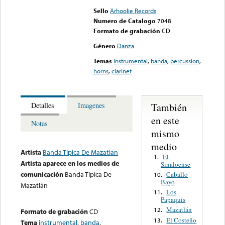
Sello
Arhoolie Records
Numero de Catalogo
7048
Formato de grabación
CD
Género
Danza
Temas
instrumental
,
banda
,
percussion
,
horns
,
clarinet
También
Detalles
Imagenes
en este
Notas
mismo
medio
Artista
Banda Tipica De Mazatlan
El
1.
Artista aparece en los medios de
Sinaloense
comunicación
Banda Típica De
Caballo
10.
Bayo
Mazatlán
Los
11.
Papaquis
Mazatlán
12.
Formato de grabación
CD
El Costeño
13.
Tema
instrumental
,
banda
,