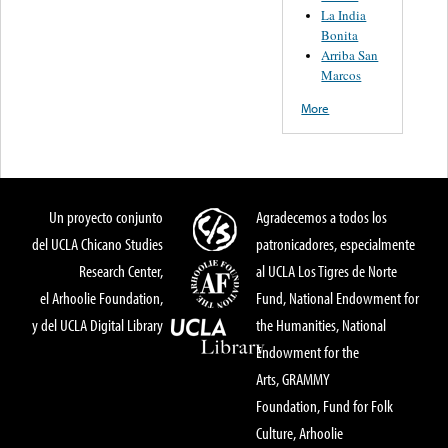
La India
Bonita
Arriba San
Marcos
More
Un proyecto conjunto
Agradecemos a todos los
del UCLA Chicano Studies
patronicadores, especialmente
Research Center,
al UCLA Los Tigres de Norte
el Arhoolie Foundation,
Fund, National Endowment for
y del UCLA Digital Library
the Humanities, National
Endowment for the
Arts, GRAMMY
Foundation, Fund for Folk
Culture, Arhoolie