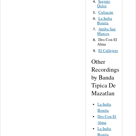
Ingrato
4.
Dolor
Culiacán
5.
La India
6.
Bonita
Arriba San
7.
Marcos
Dos Con El
8.
Alma
El Callejero
9.
Other
Recordings
by Banda
Tipica De
Mazatlan
La India
Bonita
Dos Con El
Alma
La India
Bonita