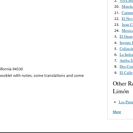
Viva Mi
2.
Marcha
20.
Carme
21.
El Nov
22.
Juan C
23.
Mexica
24.
El Guan
3.
Ingrato 
4.
Culiacá
5.
La Indi
6.
Arriba 
7.
Dos Con
8.
lifornia 94530
El Calle
9.
booklet with notes, some translations and some
Other R
Limón
Los Papa
More