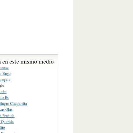
 en este mismo medio
loense
o Bayo
paquis
lán
teño
to Es
lagro Chaparrita
Las Olas
a Perdida
 Querida
lite