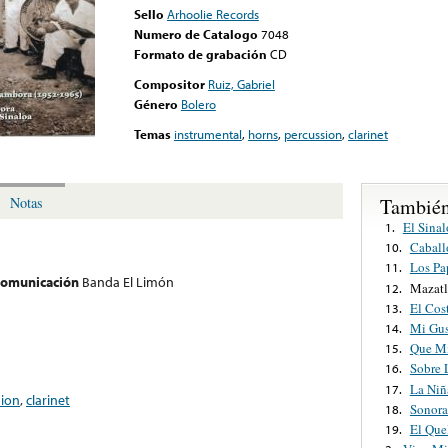
Sello
Arhoolie Records
Numero de Catalogo
7048
Formato de grabación
CD
Compositor
Ruiz, Gabriel
Género
Bolero
Temas
instrumental
,
horns
,
percussion
,
clarinet
También
Notas
El Sina
1.
Caball
10.
Los Pa
11.
 comunicación
Banda El Limón
Mazat
12.
El Cos
13.
Mi Gus
14.
Que Mi
15.
Sobre 
16.
La Niñ
17.
sion
,
clarinet
Sonora
18.
El Que
19.