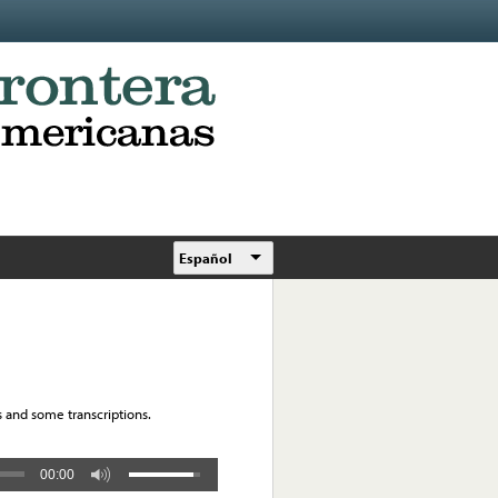
Español
 and some transcriptions.
00:00