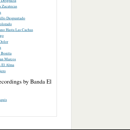
 Desgracia
 Zacatecas
n
illo Despuntado
olorado
no Hasta Las Cachas
go
Dolor
n
a Bonita
San Marcos
 El Alma
jero
ecordings by Banda El
quis