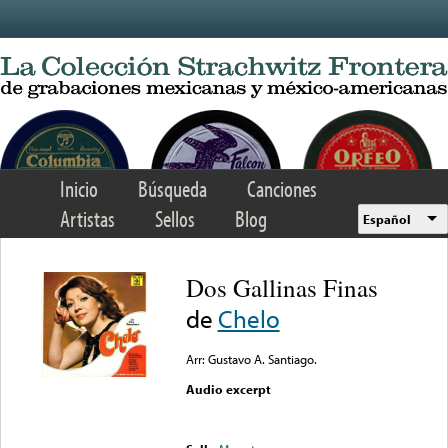
Skip to main content
Inicio
Búsqueda
Canciones
Artistas
Sellos
Blog
Español
Dos Gallinas Finas
de
Chelo
Arr: Gustavo A. Santiago.
Audio excerpt
Error loading media: File
could not be played