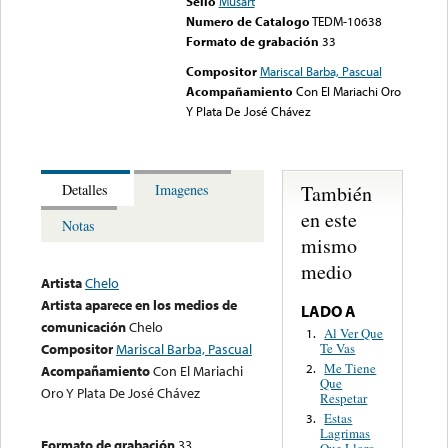
Sello
Musart
Numero de Catalogo
TEDM-10638
Formato de grabación
33
Compositor
Mariscal Barba, Pascual
Acompañamiento
Con El Mariachi Oro
Y Plata De José Chávez
También
Detalles
Imagenes
en este
Notas
mismo
medio
Artista
Chelo
Artista aparece en los medios de
LADO A
comunicación
Chelo
Al Ver Que
1.
Te Vas
Compositor
Mariscal Barba, Pascual
Me Tiene
2.
Acompañamiento
Con El Mariachi
Que
Oro Y Plata De José Chávez
Respetar
Estas
3.
Lagrimas
Formato de grabación
33