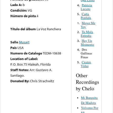
Que Lloro
Lado A:
b
Patricia
4.
Lucero
Condición:
VG
Carta
5.
Número de pista
4
Perdida
Mejor Me
1.
Voy
Título del álbum
La Voz Ranchera
Tu Mala
2.
Entraña
Hay Un
3.
Sello
Musart
Momento
País
USA
Dos
4.
Numero de Catalogo
TEDM-10638
Gallinas
Finas
Location of Label:
Cuatro
5.
P. O. Box 75 Hialeah, Florida
Vidas
Staff Notes:
Arr: Gustavo A.
Other
Santiago.
Recordings
Donated By:
Chris Strachwitz
by Chelo
Mi Barquita
De Madera
Volveras Por
Mi