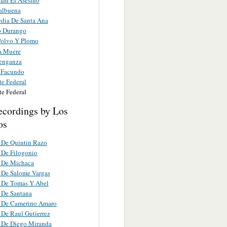
albuena
edia De Santa Ana
o Durango
Polvo Y Plomo
a Muere
enganza
 Facundo
te Federal
te Federal
ecordings by Los
os
 De Quintin Razo
 De Filogonio
a De Michaca
 De Salome Vargas
 De Tomas Y Abel
 De Santana
a De Camerino Amaro
 De Raul Gutierrez
 De Diego Miranda