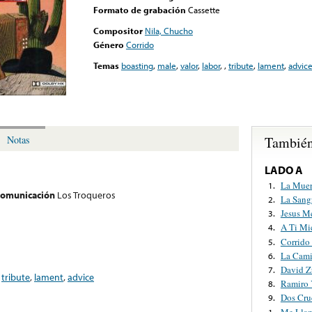
Formato de grabación
Cassette
Compositor
Nila, Chucho
Género
Corrido
Temas
boasting
,
male
,
valor
,
labor
,
,
tribute
,
lament
,
advic
También
Notas
LADO A
La Muer
1.
 comunicación
Los Troqueros
La Sang
2.
Jesus M
3.
A Ti Mi
4.
Corrido
5.
La Cami
6.
David Z
7.
,
tribute
,
lament
,
advice
Ramiro 
8.
Dos Cru
9.
Me Llam
1.