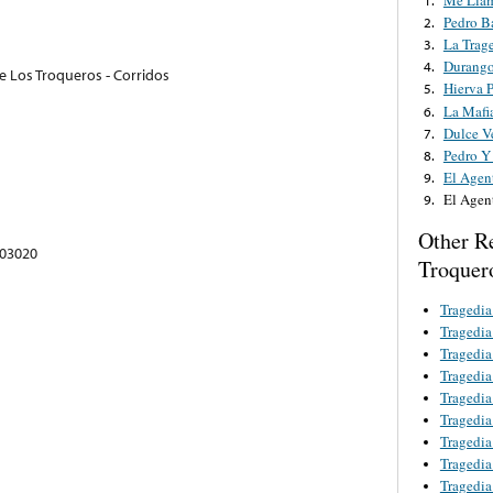
Pedro B
2.
La Trag
3.
Durang
4.
e Los Troqueros - Corridos
Hierva 
5.
La Mafi
6.
Dulce V
7.
Pedro Y
8.
El Agen
9.
El Agen
9.
Other R
. 03020
Troquer
Tragedia
Tragedia
Tragedi
Tragedia
Tragedia
Tragedia
Tragedi
Tragedia
Tragedia