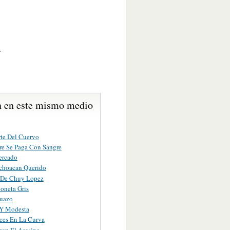
e
 en este mismo medio
te Del Cuervo
re Se Paga Con Sangre
ercado
choacan Querido
 De Chuy Lopez
oneta Gris
uazo
Y Modesta
ces En La Curva
an El Asesino