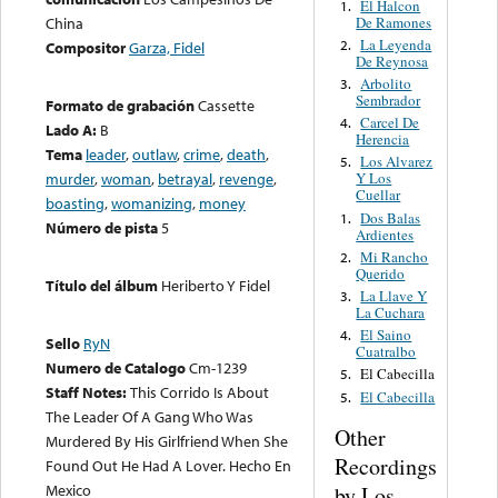
El Halcon
1.
De Ramones
China
La Leyenda
2.
Compositor
Garza, Fidel
De Reynosa
Arbolito
3.
Sembrador
Formato de grabación
Cassette
Carcel De
4.
Lado A:
B
Herencia
Tema
leader
,
outlaw
,
crime
,
death
,
Los Alvarez
5.
murder
,
woman
,
betrayal
,
revenge
,
Y Los
Cuellar
boasting
,
womanizing
,
money
Dos Balas
1.
Número de pista
5
Ardientes
Mi Rancho
2.
Querido
Título del álbum
Heriberto Y Fidel
La Llave Y
3.
La Cuchara
El Saino
4.
Sello
RyN
Cuatralbo
Numero de Catalogo
Cm-1239
El Cabecilla
5.
Staff Notes:
This Corrido Is About
El Cabecilla
5.
The Leader Of A Gang Who Was
Other
Murdered By His Girlfriend When She
Recordings
Found Out He Had A Lover. Hecho En
Mexico
by Los