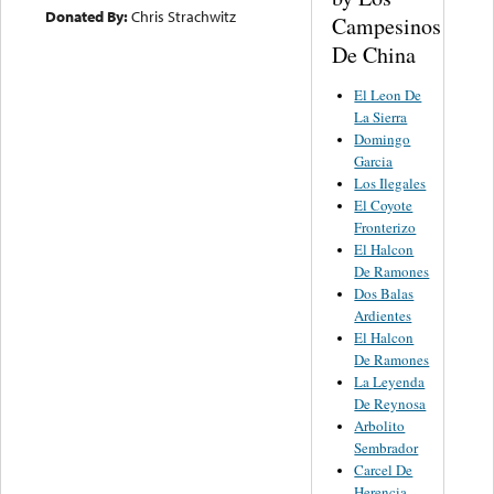
Donated By:
Chris Strachwitz
Campesinos
De China
El Leon De
La Sierra
Domingo
Garcia
Los Ilegales
El Coyote
Fronterizo
El Halcon
De Ramones
Dos Balas
Ardientes
El Halcon
De Ramones
La Leyenda
De Reynosa
Arbolito
Sembrador
Carcel De
Herencia