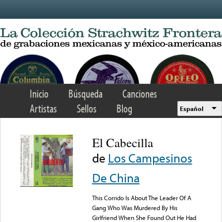
Skip to main content
Inicio
Búsqueda
Canciones
Artistas
Sellos
Blog
Español
El Cabecilla
de
Los Campesinos
De China
This Corrido Is About The Leader Of A
Gang Who Was Murdered By His
Girlfriend When She Found Out He Had