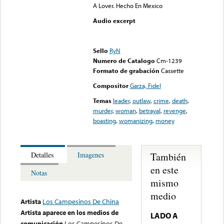
A Lover. Hecho En Mexico
Audio excerpt
Error loading media: File
could not be played
Sello
RyN
Numero de Catalogo
Cm-1239
Formato de grabación
Cassette
Compositor
Garza, Fidel
Temas
leader
,
outlaw
,
crime
,
death
,
murder
,
woman
,
betrayal
,
revenge
,
boasting
,
womanizing
,
money
También
Detalles
Imagenes
en este
Notas
mismo
medio
Artista
Los Campesinos De China
Artista aparece en los medios de
LADO A
comunicación
Los Campesinos De