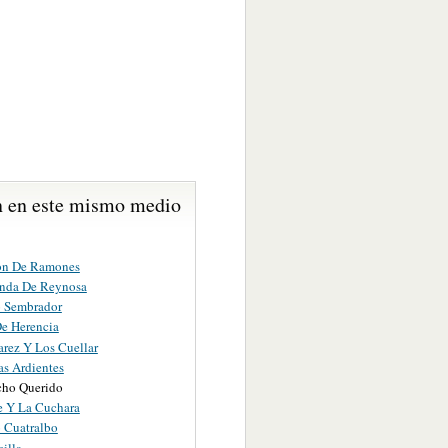
 en este mismo medio
on De Ramones
nda De Reynosa
o Sembrador
De Herencia
arez Y Los Cuellar
as Ardientes
ho Querido
e Y La Cuchara
o Cuatralbo
illa