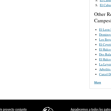
El Cabec
5.
Other R
Campesi
El Leon 
Domingo
Los Ileg
El Coyot
El Halc
Dos Bala
El Halc
La Leye
Arbolito
Carcel D
More
Un proyecto conjunto
Agradecemos a todos los patro