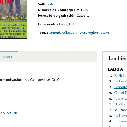
Sello
RyN
Numero de Catalogo
Cm-1239
Formato de grabación
Cassette
Compositor
Garza, Fidel
Temas
lament
,
reflection
,
town
,
region
,
return
También
Notas
LADO A
El Halc
1.
 comunicación
Los Campesinos De China
La Leye
2.
Arbolit
3.
Carcel 
4.
Los Alv
5.
Dos Bal
1.
Mi Ranc
2.
ion
,
return
La Llav
3.
El Sain
4.
El Cabec
5.