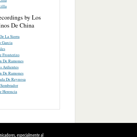
illa
ecordings by Los
nos De China
De La Sierra
 Garcia
ales
e Fronterizo
on De Ramones
s Ardientes
on De Ramones
nda De Reynosa
 Sembrador
e Herencia
nicadores, especialmente al