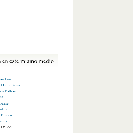
 en este mismo medio
bre Peso
 De La Sierra
án Pollero
ta
loense
ndria
a Bonita
ecita
 Del Sol