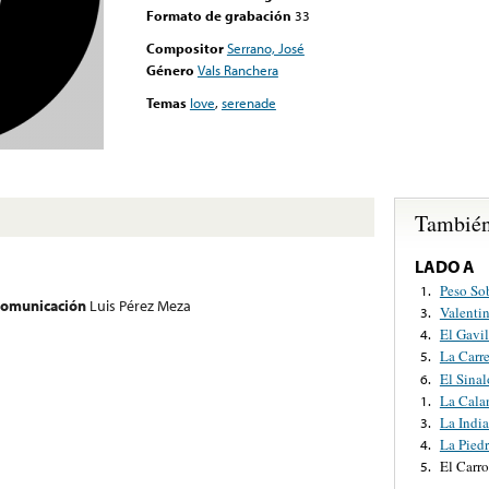
Formato de grabación
33
Compositor
Serrano, José
Género
Vals Ranchera
Temas
love
,
serenade
También
LADO A
Peso So
1.
 comunicación
Luis Pérez Meza
Valentin
3.
El Gavil
4.
La Carre
5.
El Sina
6.
La Cala
1.
La Indi
3.
La Piedr
4.
El Carro
5.