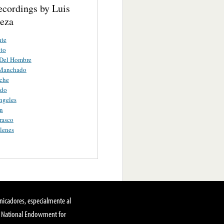
ecordings by Luis
eza
nte
ito
 Del Hombre
 Manchado
che
ido
ngeles
n
rasco
lenes
nicadores, especialmente al
, National Endowment for