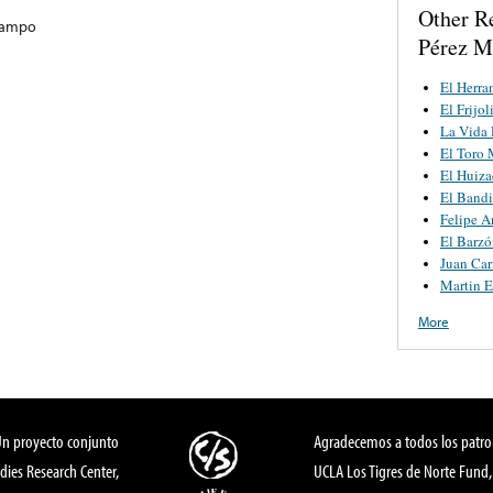
Other R
 Campo
Pérez M
El Herra
El Frijol
La Vida
El Toro
El Huiza
El Band
Felipe A
El Barzó
Juan Car
Martin E
More
Un proyecto conjunto
Agradecemos a todos los patro
dies Research Center,
UCLA Los Tigres de Norte Fund