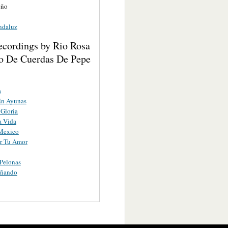
eño
ndaluz
ecordings by Rio Rosa
o De Cuerdas De Pepe
a
En Ayunas
Gloria
a Vida
 Mexico
r Tu Amor
 Pelonas
oñando