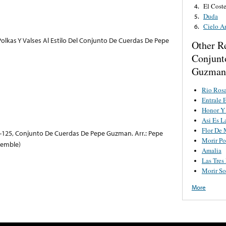
El Cost
4.
Duda
5.
Cielo A
6.
Polkas Y Valses Al Estilo Del Conjunto De Cuerdas De Pepe
Other R
Conjunt
Guzman
Rio Ros
Entrale 
Honor Y 
Asi Es L
Flor De
p-125, Conjunto De Cuerdas De Pepe Guzman. Arr.: Pepe
Morir Po
semble)
Amalia
Las Tres
Morir S
More