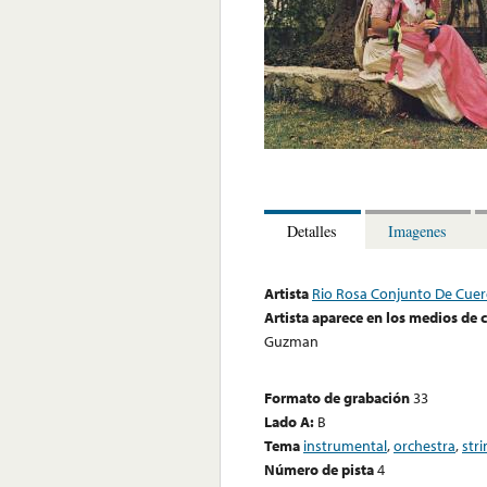
Detalles
Imagenes
Artista
Rio Rosa Conjunto De Cue
Artista aparece en los medios de
Guzman
Formato de grabación
33
Lado A:
B
Tema
instrumental
,
orchestra
,
str
Número de pista
4