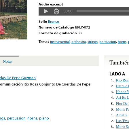
Audio excerpt
00:00
Sello
Bronco
Numero de Catalogo
BRLP-072
Formato de grabación
33
Temas
instrumental
,
orchestra
,
strings
,
percussion
,
horns
,
También
Notas
LADO A
rdas De Pepe Guzman
Rio Ros
1.
 comunicación
Rio Rosa Conjunto De Cuerdas De Pepe
Entrale
2.
Honor Y
3.
Asi Es 
4.
Flor De
5.
Morir P
6.
Amalia
1.
ings
,
percussion
,
horns
,
piano
Las Tres
2.
Morir S
3.