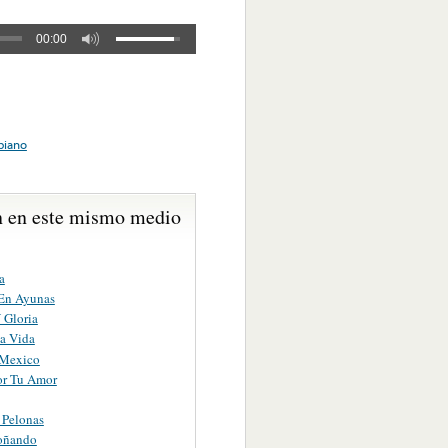
00:00
piano
 en este mismo medio
a
 En Ayunas
 Gloria
La Vida
 Mexico
or Tu Amor
 Pelonas
oñando