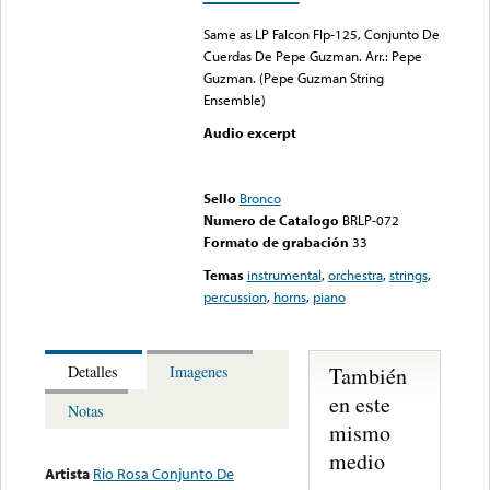
Same as LP Falcon Flp-125, Conjunto De
Cuerdas De Pepe Guzman. Arr.: Pepe
Guzman. (Pepe Guzman String
Ensemble)
Audio excerpt
Error loading media: File
could not be played
Sello
Bronco
Numero de Catalogo
BRLP-072
Formato de grabación
33
Temas
instrumental
,
orchestra
,
strings
,
percussion
,
horns
,
piano
También
Detalles
Imagenes
en este
Notas
mismo
medio
Artista
Rio Rosa Conjunto De