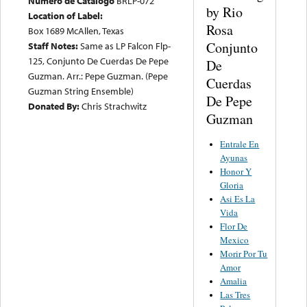
Numero de Catalogo
BRLP-072
by Rio
Location of Label:
Rosa
Box 1689 McAllen, Texas
Conjunto
Staff Notes:
Same as LP Falcon Flp-
125, Conjunto De Cuerdas De Pepe
De
Guzman. Arr.: Pepe Guzman. (Pepe
Cuerdas
Guzman String Ensemble)
De Pepe
Donated By:
Chris Strachwitz
Guzman
Entrale En
Ayunas
Honor Y
Gloria
Asi Es La
Vida
Flor De
Mexico
Morir Por Tu
Amor
Amalia
Las Tres