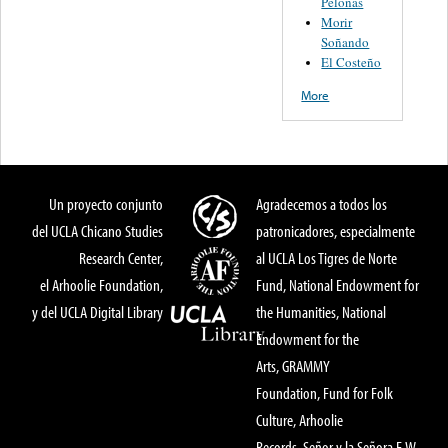
Pelonas
Morir
Soñando
El Costeño
More
Un proyecto conjunto
Agradecemos a todos los
del UCLA Chicano Studies
patronicadores, especialmente
Research Center,
al UCLA Los Tigres de Norte
el Arhoolie Foundation,
Fund, National Endowment for
y del UCLA Digital Library
the Humanities, National
Endowment for the
Arts, GRAMMY
Foundation, Fund for Folk
Culture, Arhoolie
Records, Señor y la Señora E.W.