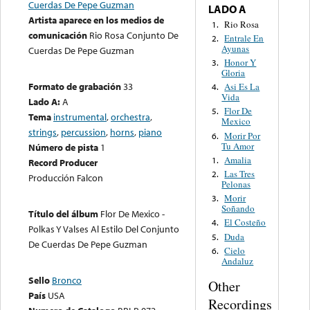
Cuerdas De Pepe Guzman
LADO A
Artista aparece en los medios de
Rio Rosa
1.
comunicación
Rio Rosa Conjunto De
Entrale En
2.
Ayunas
Cuerdas De Pepe Guzman
Honor Y
3.
Gloria
Formato de grabación
33
Asi Es La
4.
Vida
Lado A:
A
Flor De
5.
Tema
instrumental
,
orchestra
,
Mexico
strings
,
percussion
,
horns
,
piano
Morir Por
6.
Tu Amor
Número de pista
1
Amalia
1.
Record Producer
Las Tres
2.
Producción Falcon
Pelonas
Morir
3.
Soñando
Título del álbum
Flor De Mexico -
El Costeño
4.
Polkas Y Valses Al Estilo Del Conjunto
Duda
5.
De Cuerdas De Pepe Guzman
Cielo
6.
Andaluz
Sello
Bronco
Other
País
USA
Recordings