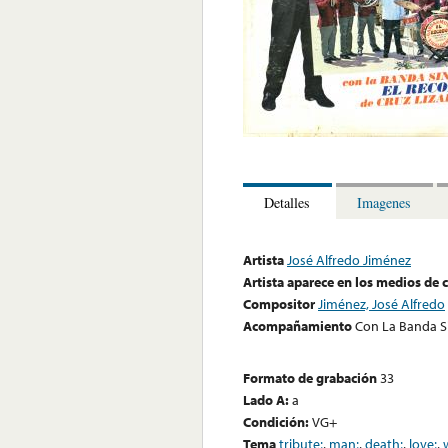
Detalles
Imagenes
Artista
José Alfredo Jiménez
Artista aparece en los medios de
Compositor
Jiménez, José Alfredo
Acompañamiento
Con La Banda S
Formato de grabación
33
Lado A:
a
Condición:
VG+
Tema
tribute;
,
man;
,
death;
,
love;
,