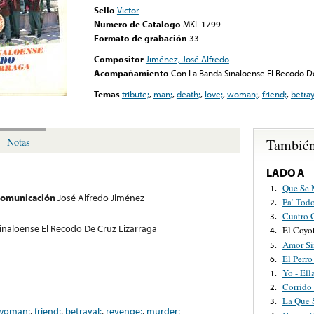
Sello
Victor
Numero de Catalogo
MKL-1799
Formato de grabación
33
Compositor
Jiménez, José Alfredo
Acompañamiento
Con La Banda Sinaloense El Recodo De
Temas
tribute;
,
man;
,
death;
,
love;
,
woman;
,
friend;
,
betray
También
Notas
LADO A
Que Se 
1.
 comunicación
José Alfredo Jiménez
Pa’ Tod
2.
Cuatro 
3.
inaloense El Recodo De Cruz Lizarraga
El Coyo
4.
Amor Si
5.
El Perro
6.
Yo - Ell
1.
Corrido
2.
La Que 
3.
woman;
,
friend;
,
betrayal;
,
revenge;
,
murder;