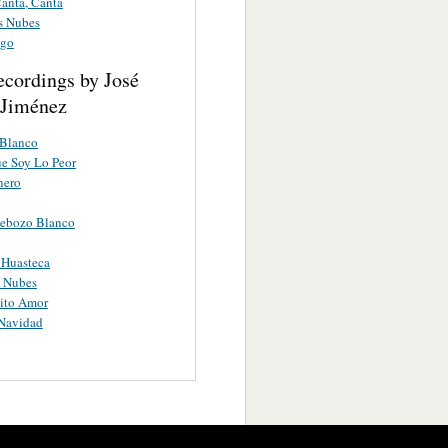
Canta, Canta
s Nubes
ego
ecordings by José
 Jiménez
 Blanco
e Soy Lo Peor
nero
Rebozo Blanco
 Huasteca
s Nubes
ito Amor
Navidad