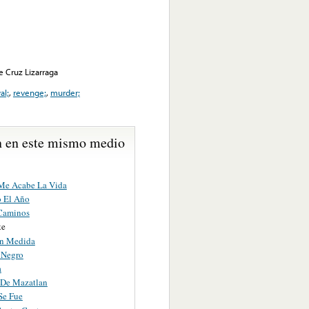
 Cruz Lizarraga
al;
,
revenge;
,
murder;
 en este mismo medio
Me Acabe La Vida
o El Año
Caminos
te
n Medida
 Negro
a
 De Mazatlan
Se Fue