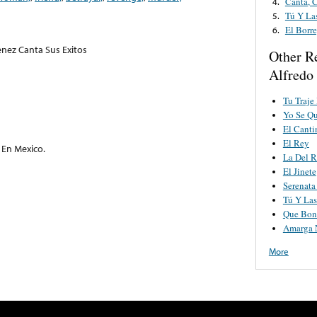
Canta, 
4.
Tú Y La
5.
El Borr
6.
enez Canta Sus Exitos
Other R
Alfredo
Tu Traje
Yo Se Qu
El Canti
El Rey
En Mexico.
La Del 
El Jinete
Serenata
Tú Y La
Que Bon
Amarga 
More