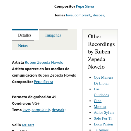
Compositor
Pepe Sierra
Temas
love
,
complaint;
,
despair;
Other
Detalles
Imagenes
Recordings
Notas
by Ruben
Zepeda
Artista
Ruben Zepeda Novelo
Novelo
Artista aparece en los medios de
comunicación
Ruben Zepeda Novelo
Que Manera
Compositor
Pepe Sierra
De Llorar
Las
Ciudades
Formato de grabación
45
Gina
Condición:
VG+
Monica
Tema
love
,
complaint;
,
despair;
Adios Sylvia
Solo Por Ti
Loca Pasion
Sello
Musart
Te Amare