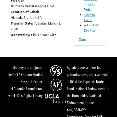
País
USA
Toda La
Numero de Catalogo
4315-a
Vida
Location of Label:
Morena
Hialeah, Florida USA
Linda
Transfer Date:
Tuesday, March 3,
A La Orilla
2020
Del Mar
Donated By:
Chris Strachwitz
More
Un proyecto conjunto
Agradecemos a todos los
del UCLA Chicano Studies
patronicadores, especialmente
Research Center,
al UCLA Los Tigres de Norte
el Arhoolie Foundation,
Fund, National Endowment for
y del UCLA Digital Library
the Humanities, National
Endowment for the
Arts, GRAMMY
Foundation, Fund for Folk