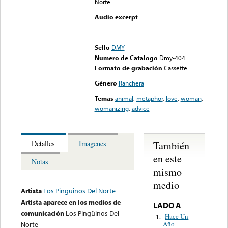
Norte
Audio excerpt
Error loading media: File
could not be played
Sello
DMY
Numero de Catalogo
Dmy-404
Formato de grabación
Cassette
Género
Ranchera
Temas
animal
,
metaphor
,
love
,
woman
,
womanizing
,
advice
También
Detalles
Imagenes
en este
Notas
mismo
medio
Artista
Los Pinguinos Del Norte
Artista aparece en los medios de
LADO A
comunicación
Los Pingüinos Del
Hace Un
1.
Año
Norte