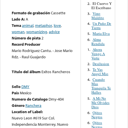
El Cuervo Y
2.
El Escribano
Formato de grabación
Cassette
Vino
3.
Maldito
Lado A:
A
Un Puño De
4.
Tema
animal
,
metaphor
,
love
,
Tierra
woman
,
womanizing
,
advice
Maria Elva
5.
Número de pista
2
Alma
6.
Rendida
Record Producer
Ahora
1.
Mario Rodriguez Cantu. - Jose Mario
Vengo A
Rdz. - Raul Guajardo
Verte
Desilusion
2.
Te Vas
3.
Título del álbum
Exitos Rancheros
Angel Mio
Cuando
4.
Mas
Sello
DMY
Tranquila Te
Halles
País
Mexico
A Mi No
5.
Numero de Catalogo
Dmy-404
Me Olvides
Género
Ranchera
Dios
Location of Label:
Ojitos
6.
Negros
Nuevo Leon #619 Sur Col.
Ojitos
6.
Independencia Monterrey, Nuevo
Negros