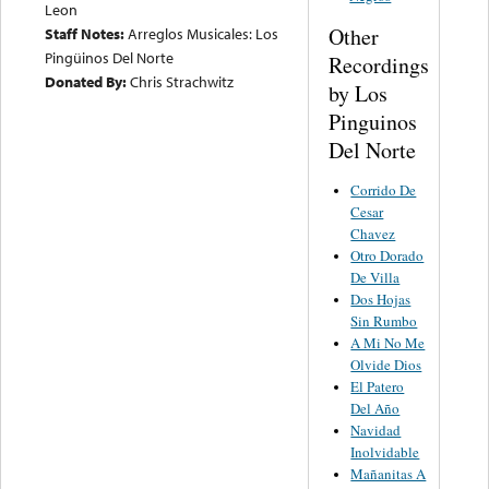
Leon
Other
Staff Notes:
Arreglos Musicales: Los
Pingüinos Del Norte
Recordings
Donated By:
Chris Strachwitz
by Los
Pinguinos
Del Norte
Corrido De
Cesar
Chavez
Otro Dorado
De Villa
Dos Hojas
Sin Rumbo
A Mi No Me
Olvide Dios
El Patero
Del Año
Navidad
Inolvidable
Mañanitas A