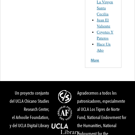
La Virgen
Santa
Cecilia
Juan El
Valiente
Coyotes Y
Pateros
Hace Un
Año
More
Un proyecto conjunto
Agradecemos a todos los
del UCLA Chicano Studies
patronicadores, especialmente
Research Center,
al UCLA Los Tigres de Norte
el Arhoolie Foundation,
Fund, National Endowment for
y del UCLA Digital Library
the Humanities, National
Endowment for the