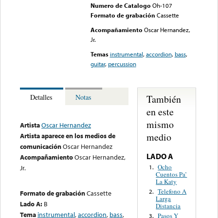
Numero de Catalogo
Oh-107
Formato de grabación
Cassette
Acompañamiento
Oscar Hernandez,
Jr.
Temas
instrumental
,
accordion
,
bass
,
guitar
,
percussion
También
Detalles
Notas
en este
mismo
Artista
Oscar Hernandez
medio
Artista aparece en los medios de
comunicación
Oscar Hernandez
LADO A
Acompañamiento
Oscar Hernandez,
Ocho
1.
Jr.
Cuentos Pa’
La Katy
Telefono A
2.
Formato de grabación
Cassette
Larga
Lado A:
B
Distancia
Tema
instrumental
,
accordion
,
bass
,
Pasos Y
3.