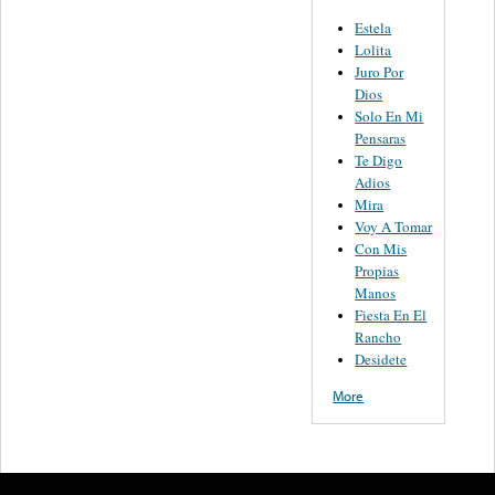
Estela
Lolita
Juro Por
Dios
Solo En Mi
Pensaras
Te Digo
Adios
Mira
Voy A Tomar
Con Mis
Propias
Manos
Fiesta En El
Rancho
Desidete
More