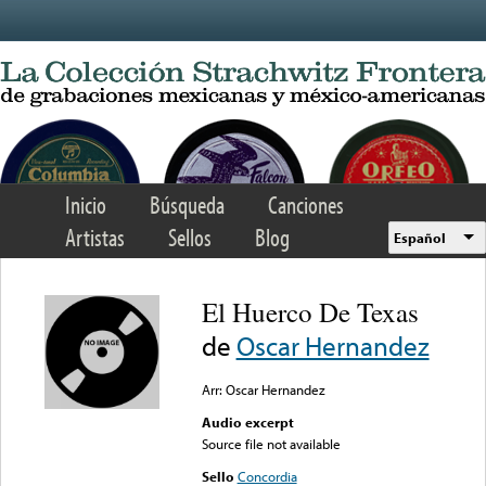
Skip to main content
Inicio
Búsqueda
Canciones
Artistas
Sellos
Blog
Español
El Huerco De Texas
de
Oscar Hernandez
Arr: Oscar Hernandez
Audio excerpt
Source file not available
Sello
Concordia