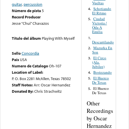
Vueltas
guitar
,
percussion
Schotiando
4.
Número de pista
5
El Ritmo
Record Producer
Ciudad
5.
Jesse “Chui” Chavazos
Victoria /
Oda A
Emilia
1.
Título del álbum
Playing With Myself
Descarrilando
Mazurka En
2.
Son
Sello
Concordia
El Circo
3.
País
USA
(Ala.
Numero de Catalogo
Oh-107
Jubilee)
Location of Label:
Bostezando
4.
El Huerco
P. O. Box 2281 McAllen, Texas 78502
5.
De Texas
Staff Notes:
Arr: Oscar Hernandez
El Huerco
5.
Donated By:
Chris Strachwitz
De Texas
Other
Recordings
by Oscar
Hernandez