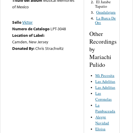
Título del álbum
Musical Memories
El Jarabe
2.
Tapatio
of Mexico
Guadalajara
3.
La Barca De
4.
Sello
Victor
Oro
Numero de Catalogo
LPT-3048
Other
Location of Label:
Recordings
Camden, New Jersey
by
Donated By:
Chris Strachwitz
Mariachi
Pulido
Mi Pecosita
Las Adelitas
Las Adelitas
Las
Coronelas
La
Pambaceada
Alegre
Navidad
Eloisa