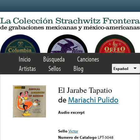
Skip to main content
Inicio
Búsqueda
Canciones
Artistas
Sellos
Blog
Español
El Jarabe Tapatio
de
Mariachi Pulido
Audio excerpt
Error loading media: File
could not be played
Sello
Victor
Numero de Catalogo
LPT-3048