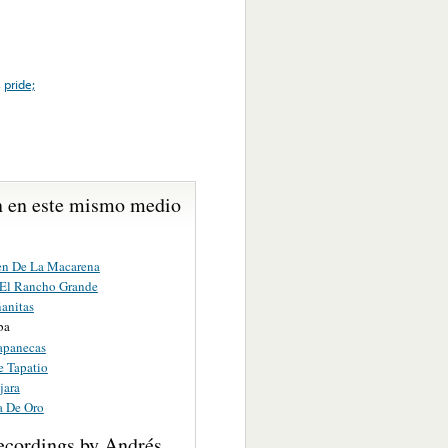
,
pride;
 en este mismo medio
en De La Macarena
 El Rancho Grande
anitas
ba
apanecas
e Tapatio
jara
a De Oro
ecordings by Andrés