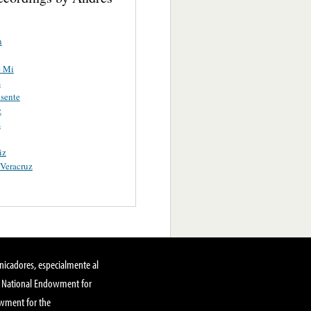
n
e Mi
s
sente
z
s
iz
Veracruz
nicadores, especialmente al
, National Endowment for
owment for the