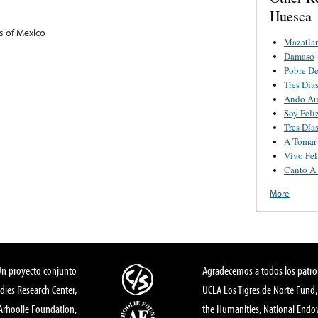
Huesca
s of Mexico
Mazatla
Damaso
Pobre D
Tres Día
Ando Au
Soy Feli
Tres Día
A Tomar
Vivo Fel
Canto A 
More
Un proyecto conjunto
Agradecemos a todos los patro
dies Research Center,
UCLA Los Tigres de Norte Fund
 Arhoolie Foundation,
the Humanities, National End