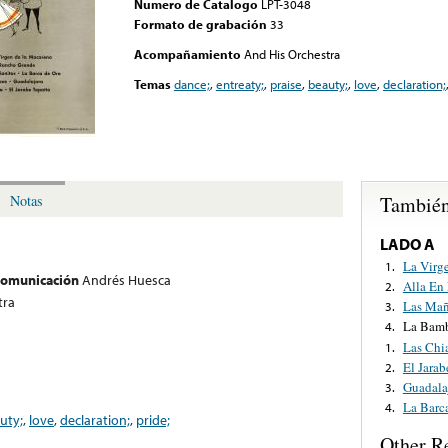
Numero de Catalogo
LPT-3048
Formato de grabación
33
Acompañamiento
And His Orchestra
Temas
dance;
,
entreaty;
,
praise
,
beauty;
,
love
,
declaration;
También
Notas
LADO A
La Virg
1.
 comunicación
Andrés Huesca
Alla En
2.
tra
Las Mañ
3.
La Bam
4.
Las Chi
1.
El Jarab
2.
Guadala
3.
La Barc
4.
uty;
,
love
,
declaration;
,
pride;
Other R