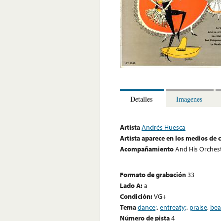
Detalles
Imagenes
Artista
Andrés Huesca
Artista aparece en los medios de
Acompañamiento
And His Orches
Formato de grabación
33
Lado A:
a
Condición:
VG+
Tema
dance;
,
entreaty;
,
praise
,
bea
Número de pista
4