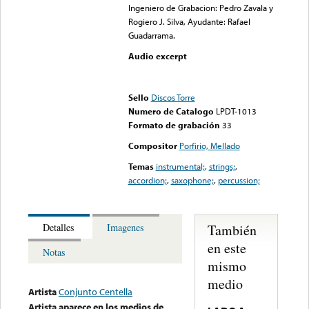
Ingeniero de Grabacion: Pedro Zavala y
Rogiero J. Silva, Ayudante: Rafael
Guadarrama.
Audio excerpt
Error loading media: File
could not be played
Sello
Discos Torre
Numero de Catalogo
LPDT-1013
Formato de grabación
33
Compositor
Porfirio, Mellado
Temas
instrumental;
,
strings;
,
accordion;
,
saxophone;
,
percussion;
También
Detalles
Imagenes
en este
Notas
mismo
medio
Artista
Conjunto Centella
Artista aparece en los medios de