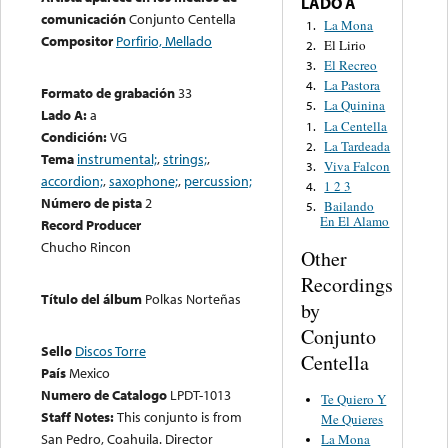
LADO A
comunicación
Conjunto Centella
La Mona
1.
Compositor
Porfirio, Mellado
El Lirio
2.
El Recreo
3.
La Pastora
4.
Formato de grabación
33
La Quinina
5.
Lado A:
a
La Centella
1.
Condición:
VG
La Tardeada
2.
Tema
instrumental;
,
strings;
,
Viva Falcon
3.
accordion;
,
saxophone;
,
percussion;
1 2 3
4.
Número de pista
2
Bailando
5.
En El Alamo
Record Producer
Chucho Rincon
Other
Recordings
Título del álbum
Polkas Norteñas
by
Conjunto
Sello
Discos Torre
Centella
País
Mexico
Numero de Catalogo
LPDT-1013
Te Quiero Y
Staff Notes:
This conjunto is from
Me Quieres
San Pedro, Coahuila. Director
La Mona