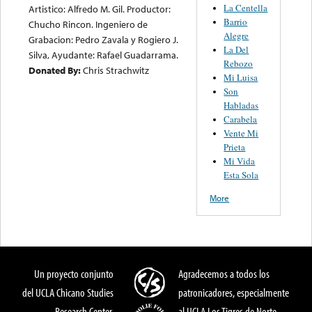
La Centella
Artistico: Alfredo M. Gil. Productor:
Barrio
Chucho Rincon. Ingeniero de
Alegre
Grabacion: Pedro Zavala y Rogiero J.
La Del
Silva, Ayudante: Rafael Guadarrama.
Rebozo
Donated By:
Chris Strachwitz
Mi Luisa
Son
Habladas
Carabela
Vente Mi
Prieta
Mi Vida
Esta Sola
More
Un proyecto conjunto
Agradecemos a todos los
del UCLA Chicano Studies
patronicadores, especialmente
Research Center,
al UCLA Los Tigres de Norte