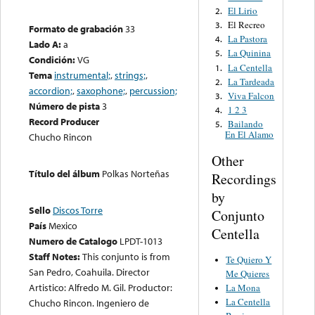
El Lirio
2.
El Recreo
3.
Formato de grabación
33
La Pastora
4.
Lado A:
a
La Quinina
5.
Condición:
VG
La Centella
1.
Tema
instrumental;
,
strings;
,
La Tardeada
2.
accordion;
,
saxophone;
,
percussion;
Viva Falcon
3.
Número de pista
3
1 2 3
4.
Record Producer
Bailando
5.
En El Alamo
Chucho Rincon
Other
Título del álbum
Polkas Norteñas
Recordings
by
Sello
Discos Torre
Conjunto
País
Mexico
Centella
Numero de Catalogo
LPDT-1013
Staff Notes:
This conjunto is from
Te Quiero Y
San Pedro, Coahuila. Director
Me Quieres
Artistico: Alfredo M. Gil. Productor:
La Mona
La Centella
Chucho Rincon. Ingeniero de