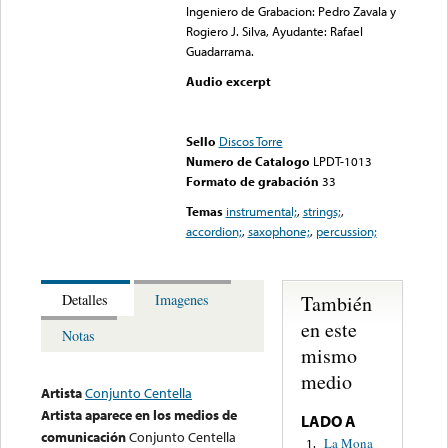
Ingeniero de Grabacion: Pedro Zavala y
Rogiero J. Silva, Ayudante: Rafael
Guadarrama.
Audio excerpt
Error loading media: File
could not be played
Sello
Discos Torre
Numero de Catalogo
LPDT-1013
Formato de grabación
33
Temas
instrumental;
,
strings;
,
accordion;
,
saxophone;
,
percussion;
También
Detalles
Imagenes
en este
Notas
mismo
medio
Artista
Conjunto Centella
Artista aparece en los medios de
LADO A
comunicación
Conjunto Centella
La Mona
1.