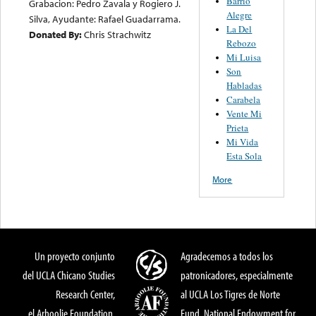
Barrio
Grabacion: Pedro Zavala y Rogiero J.
Alegre
Silva, Ayudante: Rafael Guadarrama.
La Del
Donated By:
Chris Strachwitz
Rebozo
Mi Luisa
Son
Habladas
Carabela
Vente Mi
Prieta
Mi Vida
Esta Sola
More
Un proyecto conjunto
Agradecemos a todos los
del UCLA Chicano Studies
patronicadores, especialmente
Research Center,
al UCLA Los Tigres de Norte
el Arhoolie Foundation,
Fund, National Endowment for