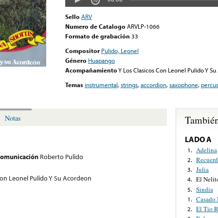
Sello
ARV
Numero de Catalogo
ARVLP-1066
Formato de grabación
33
Compositor
Pulido, Leonel
Género
Huapango
Acompañamiento
Y Los Clasicos Con Leonel Pulido Y S
Temas
instrumental
,
strings
,
accordion
,
saxophone
,
percus
También
Notas
LADO A
Adelina
1.
 comunicación
Roberto Pulido
Recuerd
2.
Julia
3.
Con Leonel Pulido Y Su Acordeon
El Nelit
4.
Sindia
5.
Casado 
1.
El Tio 
2.