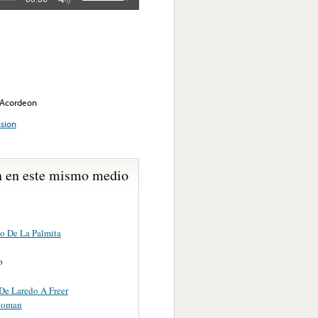
u Acordeon
sion
 en este mismo medio
o De La Palmita
o
De Laredo A Freer
Roman