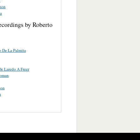
a
inon
na
ecordings by Roberto
 De La Palmita
e Laredo A Freer
Roman
non
a