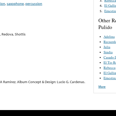
Rebecc
3.
dion
,
saxophone
,
percussion
El Gall
4.
Ernesti
5.
Other R
Pulido
 Redova, Shottis
Adelina
Recuerdo
Julia
Sindia
Casado D
El Tio 
Rebecca
El Galli
Ernestin
A Ramirez. Album Concept & Design: Lucio G. Cardenas.
More