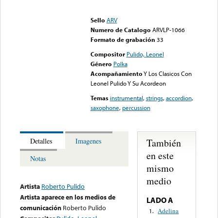
Error loading media: File
could not be played
Sello
ARV
Numero de Catalogo
ARVLP-1066
Formato de grabación
33
Compositor
Pulido, Leonel
Género
Polka
Acompañamiento
Y Los Clasicos Con
Leonel Pulido Y Su Acordeon
Temas
instrumental
,
strings
,
accordion
,
saxophone
,
percussion
También
Detalles
Imagenes
en este
Notas
mismo
medio
Artista
Roberto Pulido
Artista aparece en los medios de
LADO A
comunicación
Roberto Pulido
Adelina
1.