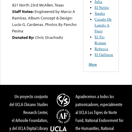
Julia
821 North 23rd McAllen, Texas
El Nelito
Staff Notes:
Engineered by Marco A
Sindia
Ramirez. Album Concept & Design:
Casado De
Lucio G. Cardenas. Photos By Pancho
Laredo A
Pesina
Freer
El Tio
Donated By:
Chris Strachwitz
Roman
Rebecca
El Gallinon
More
Un proyecto conjunto
Agradecemos a todos los
del UCLA Chicano Studies
patronicadores, especialmente
Research Center,
al UCLA Los Tigres de Norte
el Arhoolie Foundation,
Fund, National Endowment for
y del UCLA Digital Library
the Humanities, National