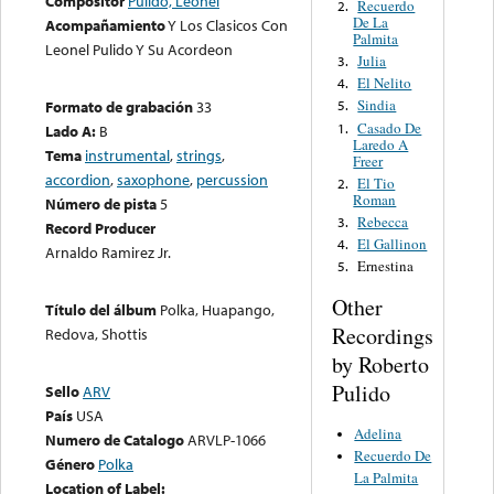
Compositor
Pulido, Leonel
Recuerdo
2.
De La
Acompañamiento
Y Los Clasicos Con
Palmita
Leonel Pulido Y Su Acordeon
Julia
3.
El Nelito
4.
Sindia
Formato de grabación
33
5.
Casado De
1.
Lado A:
B
Laredo A
Tema
instrumental
,
strings
,
Freer
accordion
,
saxophone
,
percussion
El Tio
2.
Roman
Número de pista
5
Rebecca
3.
Record Producer
El Gallinon
4.
Arnaldo Ramirez Jr.
Ernestina
5.
Other
Título del álbum
Polka, Huapango,
Recordings
Redova, Shottis
by Roberto
Pulido
Sello
ARV
País
USA
Adelina
Numero de Catalogo
ARVLP-1066
Recuerdo De
Género
Polka
La Palmita
Location of Label: