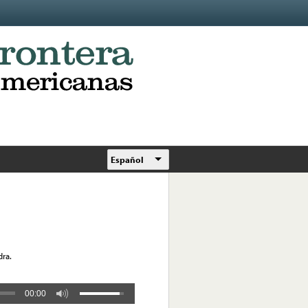
Español
dra.
00:00