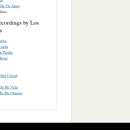
a De Un Amor
litos
ecordings by Los
s
nita
Linda
e Piedra
Mujer
 Del Cristal
 De Mi Vida
Tu Me Quieras