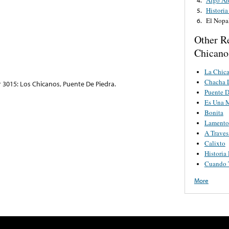
Histori
5.
El Nopa
6.
Other R
Chicano
La Chica
Chacha 
 3015: Los Chicanos, Puente De Piedra.
Puente D
Es Una 
Bonita
Lamento
A Traves
Calixto
Historia
Cuando 
More