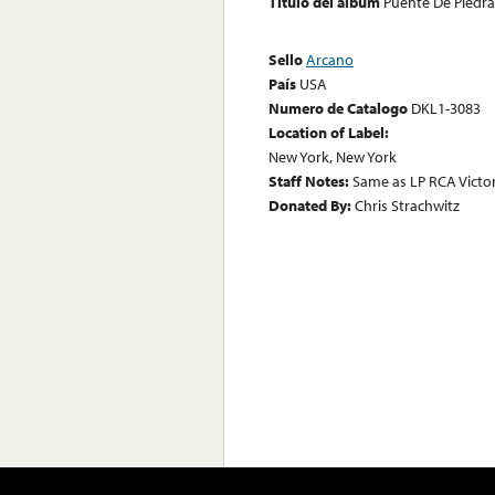
Título del álbum
Puente De Piedra
Sello
Arcano
País
USA
Numero de Catalogo
DKL1-3083
Location of Label:
New York, New York
Staff Notes:
Same as LP RCA Victor
Donated By:
Chris Strachwitz