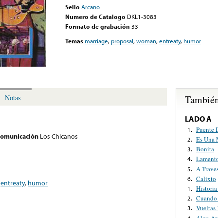
Sello
Arcano
Numero de Catalogo
DKL1-3083
Formato de grabación
33
Temas
marriage
,
proposal
,
woman
,
entreaty
,
humor
También
Notas
LADO A
Puente 
1.
 comunicación
Los Chicanos
Es Una 
2.
Bonita
3.
Lament
4.
A Traves
5.
Calixto
6.
,
entreaty
,
humor
Histori
1.
Cuando 
2.
Vueltas 
3.
Algo Ar
4.