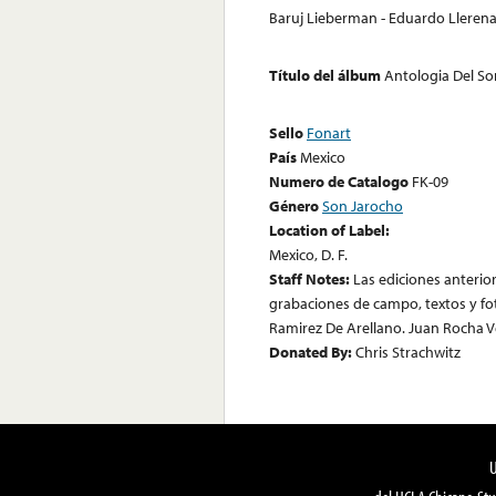
Baruj Lieberman - Eduardo Llerena
Título del álbum
Antologia Del So
Sello
Fonart
País
Mexico
Numero de Catalogo
FK-09
Género
Son Jarocho
Location of Label:
Mexico, D. F.
Staff Notes:
Las ediciones anterio
grabaciones de campo, textos y fot
Ramirez De Arellano. Juan Rocha V
Donated By:
Chris Strachwitz