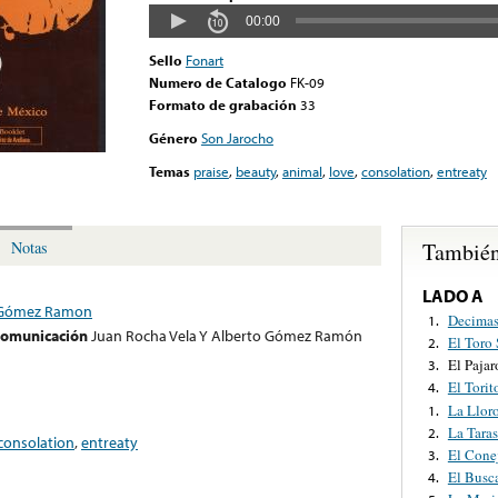
00:00
Sello
Fonart
Numero de Catalogo
FK-09
Formato de grabación
33
Género
Son Jarocho
Temas
praise
,
beauty
,
animal
,
love
,
consolation
,
entreaty
También
Notas
LADO A
o Gómez Ramon
Decimas
1.
 comunicación
Juan Rocha Vela Y Alberto Gómez Ramón
El Toro
2.
El Paja
3.
El Torit
4.
La Llor
1.
La Tara
2.
consolation
,
entreaty
El Cone
3.
El Busc
4.