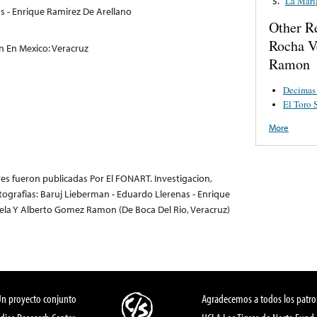
La Mari
5.
s - Enrique Ramirez De Arellano
Other R
Rocha V
n En Mexico: Veracruz
Ramon
Decimas
El Toro
More
res fueron publicadas Por El FONART. Investigacion,
ografias: Baruj Lieberman - Eduardo Llerenas - Enrique
ela Y Alberto Gomez Ramon (De Boca Del Rio, Veracruz)
Un proyecto conjunto
Agradecemos a todos los patro