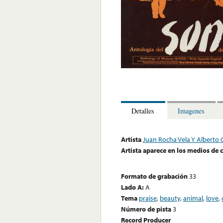
Detalles
Imagenes
Artista
Juan Rocha Vela Y Albert
Artista aparece en los medios de
Formato de grabación
33
Lado A:
A
Tema
praise
,
beauty
,
animal
,
love
,
Número de pista
3
Record Producer