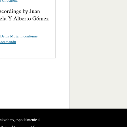
a Chuchena
ecordings by Juan
ela Y Alberto Gómez
 De La Mujer Inconforme
 Sacamandu
nicadores, especialmente al