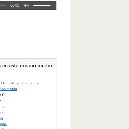
00:00
 en este mismo medio
 De La Mujer Inconforme
 Sacamandu
ro Cu
o
ona
sca
jo
apies