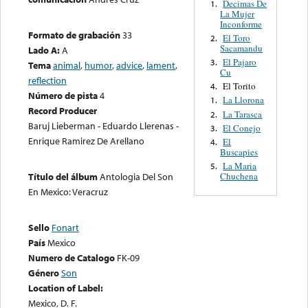
Decimas De
1.
La Mujer
Inconforme
Formato de grabación
33
El Toro
2.
Sacamandu
Lado A:
A
El Pajaro
3.
Tema
animal
,
humor
,
advice
,
lament
,
Cu
reflection
El Torito
4.
Número de pista
4
La Llorona
1.
Record Producer
La Tarasca
2.
Baruj Lieberman - Eduardo Llerenas -
El Conejo
3.
Enrique Ramirez De Arellano
El
4.
Buscapies
La Maria
5.
Chuchena
Título del álbum
Antologia Del Son
En Mexico: Veracruz
Sello
Fonart
País
Mexico
Numero de Catalogo
FK-09
Género
Son
Location of Label:
Mexico, D. F.