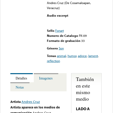
Andres Cruz (De Cosamaloapan,
Veracruz)
Audio excerpt
Error loading media: File
could not be played
Sello
Fonart
Numero de Catalogo
FK-09
Formato de grabación
33
Género
Son
Temas
animal
,
humor
,
advice
,
lament
,
reflection
También
Detalles
Imagenes
en este
Notas
mismo
medio
Artista
Andres Cruz
Artista aparece en los medios de
LADO A
comunicación
Andres Cruz