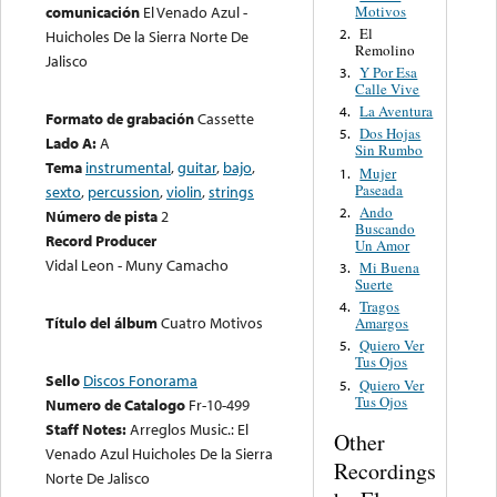
Motivos
comunicación
El Venado Azul -
El
2.
Huicholes De la Sierra Norte De
Remolino
Jalisco
Y Por Esa
3.
Calle Vive
La Aventura
4.
Formato de grabación
Cassette
Dos Hojas
5.
Lado A:
A
Sin Rumbo
Tema
instrumental
,
guitar
,
bajo
,
Mujer
1.
Paseada
sexto
,
percussion
,
violin
,
strings
Ando
2.
Número de pista
2
Buscando
Record Producer
Un Amor
Vidal Leon - Muny Camacho
Mi Buena
3.
Suerte
Tragos
4.
Título del álbum
Cuatro Motivos
Amargos
Quiero Ver
5.
Tus Ojos
Sello
Discos Fonorama
Quiero Ver
5.
Tus Ojos
Numero de Catalogo
Fr-10-499
Staff Notes:
Arreglos Music.: El
Other
Venado Azul Huicholes De la Sierra
Recordings
Norte De Jalisco