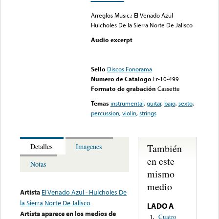
Arreglos Music.: El Venado Azul
Huicholes De la Sierra Norte De Jalisco
Audio excerpt
Error loading media: File
could not be played
Sello
Discos Fonorama
Numero de Catalogo
Fr-10-499
Formato de grabación
Cassette
Temas
instrumental
,
guitar
,
bajo
,
sexto
,
percussion
,
violin
,
strings
También
Detalles
Imagenes
en este
Notas
mismo
medio
Artista
El Venado Azul - Huicholes De
la Sierra Norte De Jalisco
LADO A
Artista aparece en los medios de
Cuatro
1.