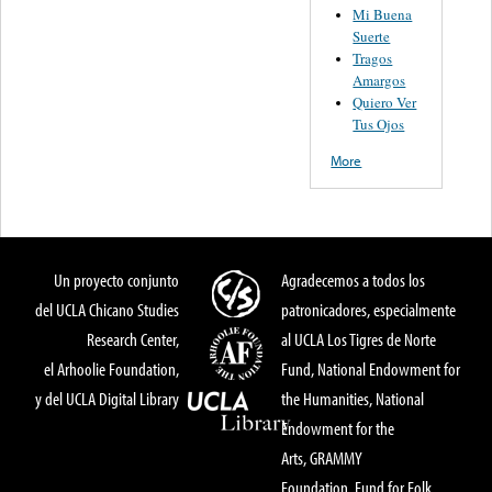
Mi Buena
Suerte
Tragos
Amargos
Quiero Ver
Tus Ojos
More
Un proyecto conjunto
Agradecemos a todos los
del UCLA Chicano Studies
patronicadores, especialmente
Research Center,
al UCLA Los Tigres de Norte
el Arhoolie Foundation,
Fund, National Endowment for
y del UCLA Digital Library
the Humanities, National
Endowment for the
Arts, GRAMMY
Foundation, Fund for Folk